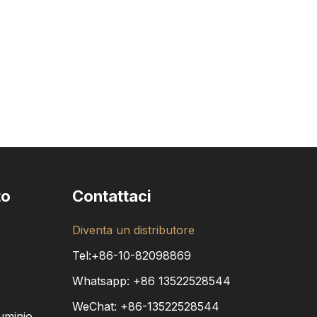
to
Contattaci
Diventa un distributore
Tel:+86-10-82098869
Whatsapp:
+86
13522528544
WeChat: +86-13522528544
luminio