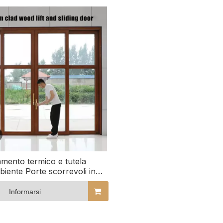
amento termico e tutela
biente Porte scorrevoli in
legno rivestite in alluminio
Informarsi