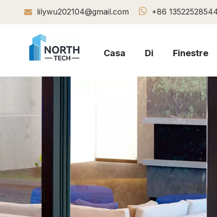

lilywu202104@gmail.com
+86 1352252854

Casa
Di
Finestre