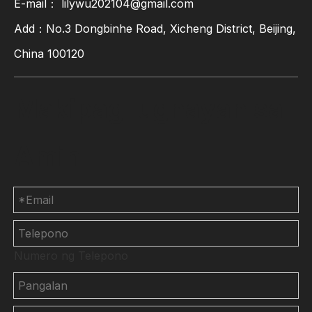
E-mail：
lilywu202104@gmail.com
Add：No.3 Dongbinhe Road, Xicheng District, Beijing,
China 100120
Makipag-ugnayan sa
Amin
Numero ng Telepono