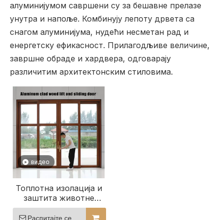
алуминијумом савршени су за бешавне прелазе
унутра и напоље. Комбинују лепоту дрвета са
снагом алуминијума, нудећи несметан рад и
енергетску ефикасност. Прилагодљиве величине,
завршне обраде и хардвера, одговарају
различитим архитектонским стиловима.
видео
Топлотна изолација и
заштита животне
средине Клизна
стаклена врата
Распитајте се