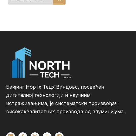
обложена
алуминијумом
Беијинг Нортх Тецх Виндовс, посвећен
дигиталној технологији и научним
истраживањима, је систематски произвођач
висококвалитетних производа од алуминијума.