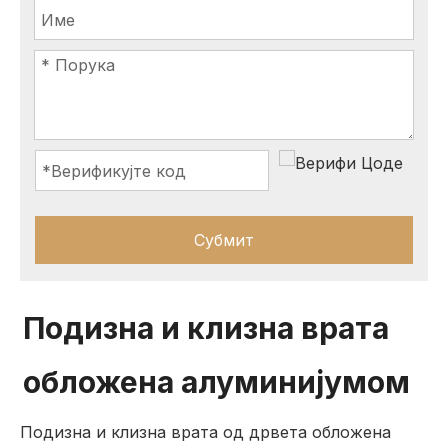
Субмит
Подизна и клизна врата
обложена алуминијумом
Подизна и клизна врата од дрвета обложена