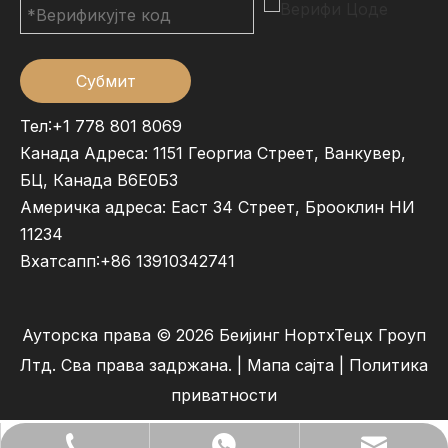
Субмит
Тел:+1 778 801 8069
Канада Адреса: 1151 Георгиа Стреет, Ванкувер,
БЦ, Канада В6Е0Б3
Америчка адреса: Еаст 34 Стреет, Брооклин НИ
11234
Вхатсапп:
+86 13910342741
Ауторска права ©
2026
Беијинг НортхТецх Гроуп
Лтд. Сва права задржана. |
Мапа сајта
|
Политика
приватности
lilywu202104@gmail.com
+86- 13522528544
+86