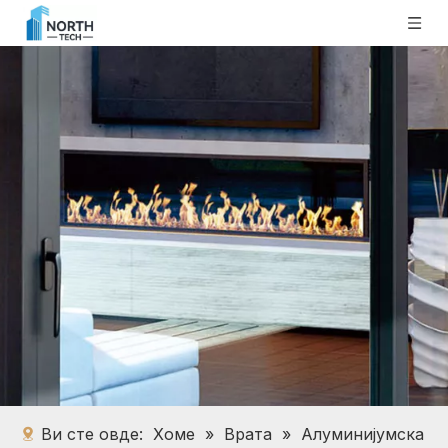
Ви сте овде:
Хоме
»
Врата
»
Алуминијумска