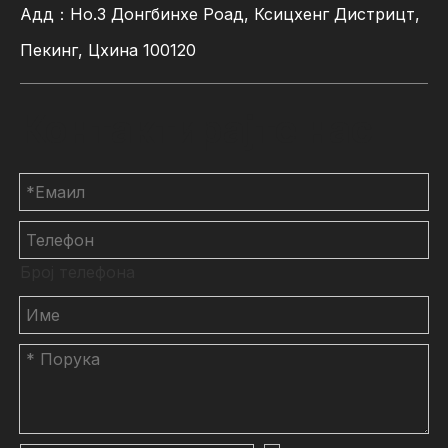
Адд：Но.3 Донгбинхе Роад, Ксицхенг Дистрицт,
Пекинг, Цхина 100120
Контактирајте нас
Број телефона