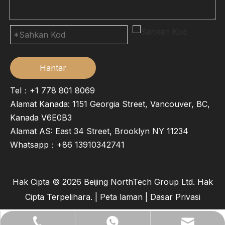
Hantar
Tel：+1 778 801 8069
Alamat Kanada: 1151 Georgia Street, Vancouver, BC,
Kanada V6E0B3
Alamat AS: East 34 Street, Brooklyn NY 11234
Whatsapp：
+86 13910342741
Hak Cipta ©
2026
Beijing NorthTech Group Ltd. Hak
Cipta Terpelihara. |
Peta laman
|
Dasar Privasi
lilywu202104@gmail.com
+86- 13522528544
+86 13522528544