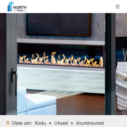
Olete siin:
Kodu
»
Uksed
»
Alumiiniumist