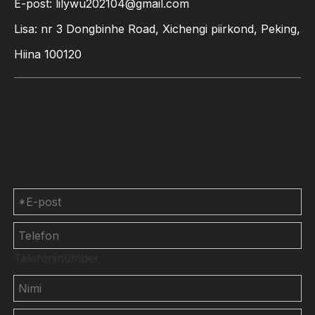
E-post:
lilywu202104@gmail.com
Lisa: nr 3 Dongbinhe Road, Xichengi piirkond, Peking,
Hiina 100120
Võtke meiega
ühendust
Telefoninumber