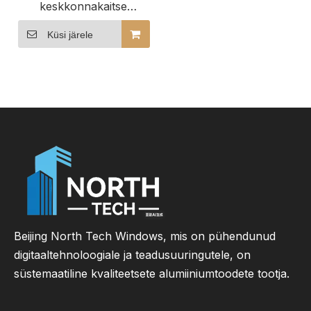
keskkonnakaitse
Alumiiniumpuidust
lükanduksed
Küsi järele
Beijing North Tech Windows, mis on pühendunud
digitaaltehnoloogiale ja teadusuuringutele, on
süstemaatiline kvaliteetsete alumiiniumtoodete tootja.