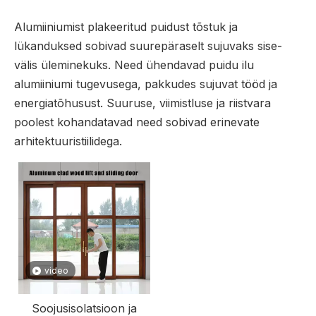
Alumiiniumist plakeeritud puidust tõstuk ja
lükanduksed sobivad suurepäraselt sujuvaks sise-
välis üleminekuks. Need ühendavad puidu ilu
alumiiniumi tugevusega, pakkudes sujuvat tööd ja
energiatõhusust. Suuruse, viimistluse ja riistvara
poolest kohandatavad need sobivad erinevate
arhitektuuristiilidega.
video
Soojusisolatsioon ja