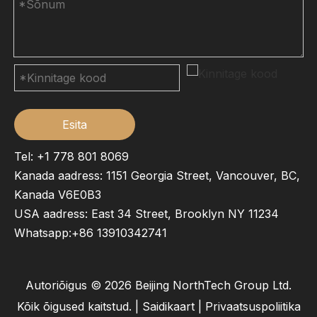
Esita
Tel: +1 778 801 8069
Kanada aadress: 1151 Georgia Street, Vancouver, BC,
Kanada V6E0B3
USA aadress: East 34 Street, Brooklyn NY 11234
Whatsapp:
+86 13910342741
Autoriõigus ©
2026
Beijing NorthTech Group Ltd.
Kõik õigused kaitstud. |
Saidikaart
|
Privaatsuspoliitika