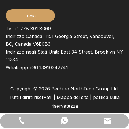
Invia
Tel:+1 778 801 8069
Indirizzo Canada: 1151 Georgia Street, Vancouver,
BC, Canada V6E0B3
Indirizzo negli Stati Uniti: East 34 Street, Brooklyn NY
11234
Whatsapp:
+86 13910342741
Copyright ©
2026
Pechino NorthTech Group Ltd.
Tutti i diritti riservati. |
Mappa del sito
|
politica sulla
riservatezza
lilywu202104@gmail.com
+86 13522528544
+ 13522528544