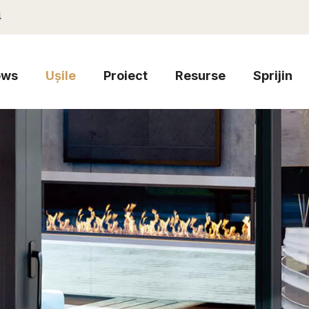
4
ows
Ușile
Proiect
Resurse
Sprijin