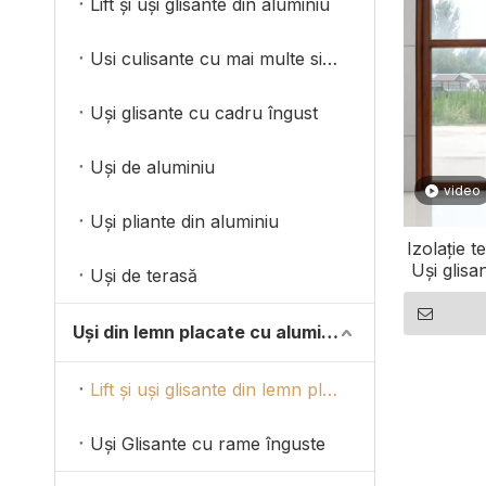
Lift și uși glisante din aluminiu
Usi culisante cu mai multe sinele
Uși glisante cu cadru îngust
Uși de aluminiu
video
Uși pliante din aluminiu
Izolație t
Uși glisa
Uși de terasă
Uși din lemn placate cu aluminiu
Lift și uși glisante din lemn placat cu aluminiu
Uși Glisante cu rame înguste