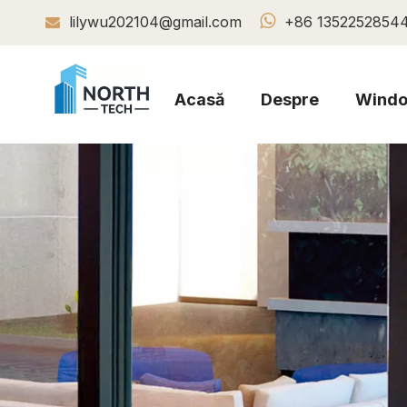

lilywu202104@gmail.com
+86 1352252854

Acasă
Despre
Wind