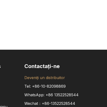
s
Contactaţi-ne
Deveniți un distribuitor
Tel: +86-10-82098869
WhatsApp:
+86
13522528544
Wechat：+86-13522528544
miniu