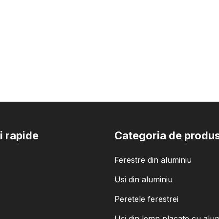
i rapide
Categoria de produ
Ferestre din aluminiu
Usi din aluminiu
Peretele ferestrei
Uși din lemn placate cu alu