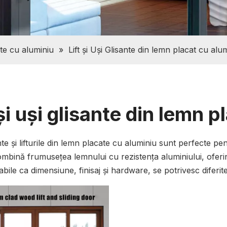
te cu aluminiu
»
Lift și Uși Glisante din lemn placat cu alu
 și uși glisante din lemn 
nte și lifturile din lemn placate cu aluminiu sunt perfecte pent
mbină frumusețea lemnului cu rezistența aluminiului, oferind
bile ca dimensiune, finisaj și hardware, se potrivesc diferitel