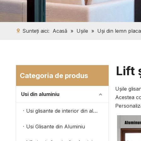
Sunteți aici:
Acasă
»
Ușile
»
Uși din lemn placa
Lift
Categoria de produs
Ușile glisa
Usi din aluminiu
Acestea co
Personaliza
Usi glisante de interior din aluminiu
Usi Glisante din Aluminiu