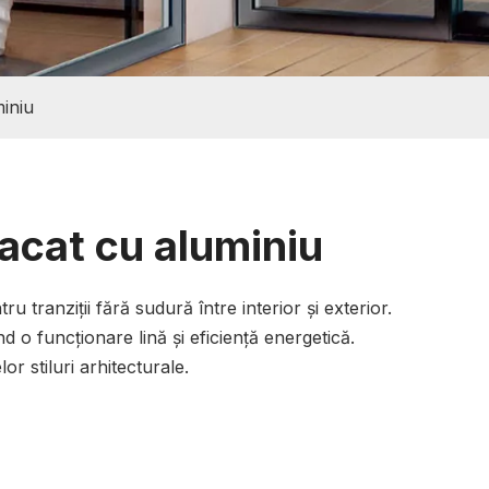
miniu
placat cu aluminiu
ru tranziții fără sudură între interior și exterior.
 o funcționare lină și eficiență energetică.
or stiluri arhitecturale.