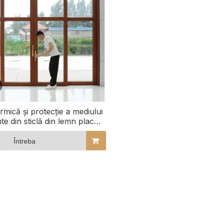
ermică și protecție a mediului
nte din sticlă din lemn placat
cu aluminiu
Întreba