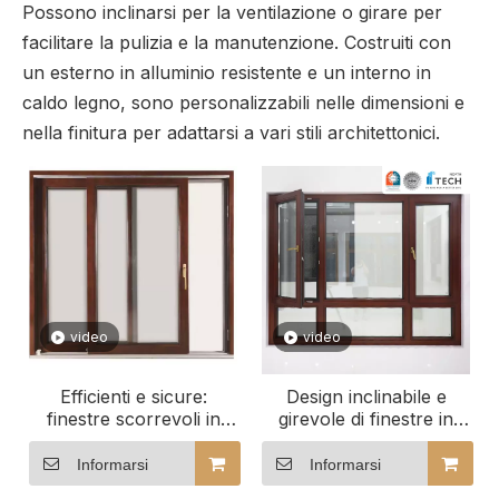
Possono inclinarsi per la ventilazione o girare per
facilitare la pulizia e la manutenzione. Costruiti con
un esterno in alluminio resistente e un interno in
caldo legno, sono personalizzabili nelle dimensioni e
nella finitura per adattarsi a vari stili architettonici.
video
video
Efficienti e sicure:
Design inclinabile e
finestre scorrevoli in
girevole di finestre in
legno rivestite in
alluminio rivestite in
alluminio per edifici
legno di alta qualità
Informarsi
Informarsi
ricettivi
Esplora i design delle