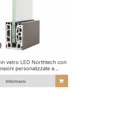
 in vetro LED Northtech con
nsioni personalizzate e
gurazione del vetro per
architettura moderna
Informarsi