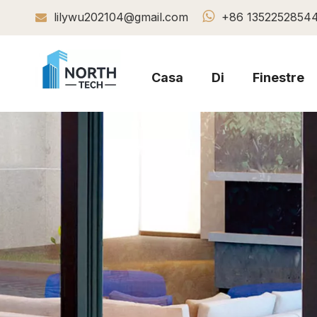

lilywu202104@gmail.com
+86 1352252854

Casa
Di
Finestre