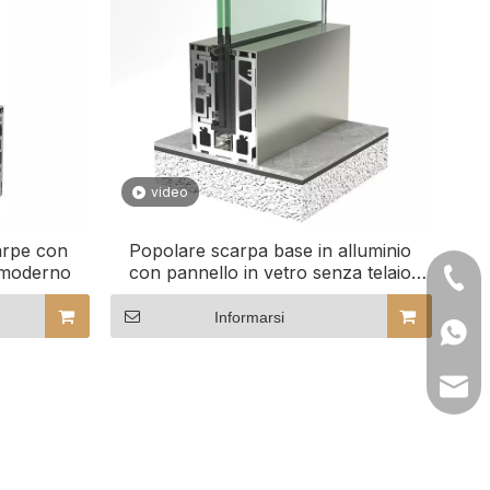
video
arpe con
Popolare scarpa base in alluminio
 moderno
con pannello in vetro senza telaio
+ 135
con profilo in vetro a U montato
lateralmente per ringhiera in vetro
Informarsi
+86 1
lilyw