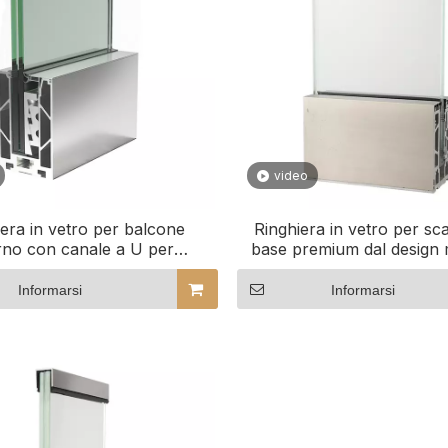
video
iera in vetro per balcone
Ringhiera in vetro per sc
rno con canale a U per
base premium dal design
ufficio/villa
Informarsi
Informarsi