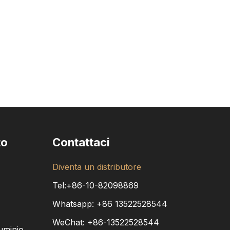
to
Contattaci
Diventa un distributore
Tel:+86-10-82098869
Whatsapp:
+86
13522528544
WeChat: +86-13522528544
luminio