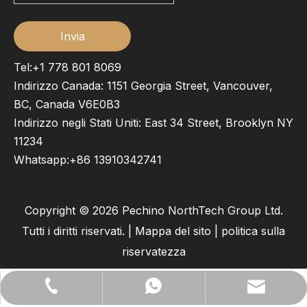
Invia
Tel:+1 778 801 8069
Indirizzo Canada: 1151 Georgia Street, Vancouver,
BC, Canada V6E0B3
Indirizzo negli Stati Uniti: East 34 Street, Brooklyn NY
11234
Whatsapp:
+86 13910342741
Copyright ©
2026
Pechino NorthTech Group Ltd.
Tutti i diritti riservati. |
Mappa del sito
|
politica sulla
riservatezza
lilywu202104@gmail.com
+86 13522528544
+ 13522528544