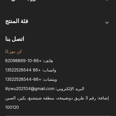
فئة المنتج
اتصل بنا
كن موزعًا
هاتف: +86-10-82098869
واتساب:
+86
13522528544
ويتشات: +86-13522528544
البريد الإلكتروني:
lilywu202104@gmail.com
إضافة: رقم 3 طريق دونغبينخه، منطقة شيتشنغ، بكين، الصين
100120