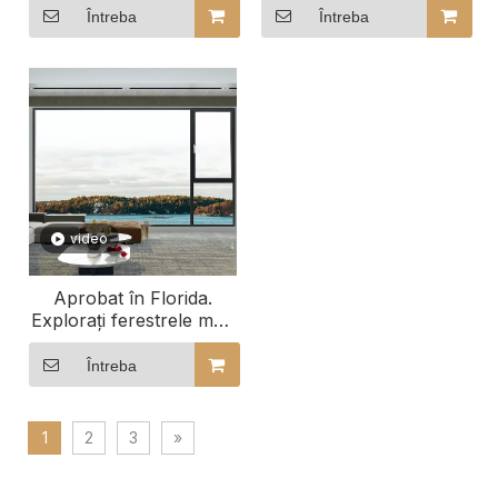
calitate comercială
înclinare și rotire
Întreba
Întreba
video
Aprobat în Florida.
Explorați ferestrele mari
din aluminiu de vânzare
Întreba
1
2
3
»