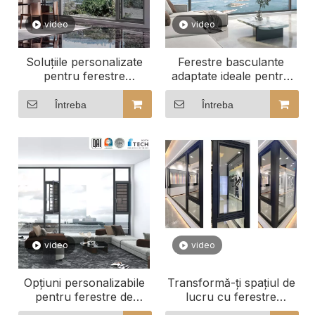
video
video
Soluțiile personalizate
Ferestre basculante
pentru ferestre
adaptate ideale pentru
panoramice vă
spațiile de afaceri
redefinesc vizualizarea
Întreba
Întreba
video
video
Opțiuni personalizabile
Transformă-ți spațiul de
pentru ferestre de
lucru cu ferestre
înclinare și rotire de
personalizate cu