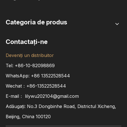
Categoria de produs
Contactaţi-ne
Deveniți un distribuitor
Tel: +86-10-82098869
WhatsApp:
+86
13522528544
Wechat：+86-13522528544
E-mail：
lilywu202104@gmail.com
Adăugați: No.3 Dongbinhe Road, Districtul Xicheng,
Beijing, China 100120