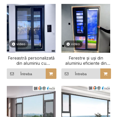
video
video
Fereastră personalizată
Ferestre și uși din
din aluminiu cu
aluminiu eficiente din
deschidere spre exterior
punct de vedere
cu sticlă securizată
energetic
Întreba
Întreba