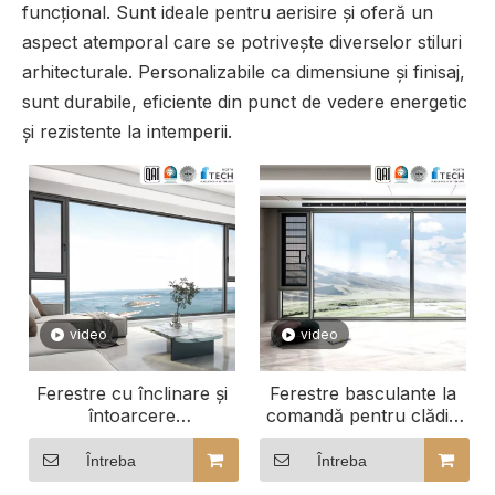
funcțional. Sunt ideale pentru aerisire și oferă un
aspect atemporal care se potrivește diverselor stiluri
arhitecturale. Personalizabile ca dimensiune și finisaj,
sunt durabile, eficiente din punct de vedere energetic
și rezistente la intemperii.
video
video
Ferestre cu înclinare și
Ferestre basculante la
întoarcere
comandă pentru clădiri
personalizate, perfecte
comerciale
pentru mediile de birou
Întreba
Întreba