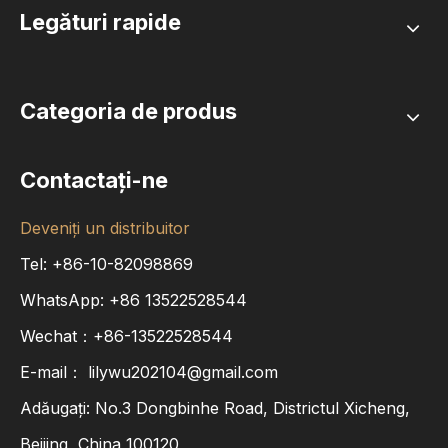
Legături rapide
Categoria de produs
Contactaţi-ne
Deveniți un distribuitor
Tel: +86-10-82098869
WhatsApp:
+86
13522528544
Wechat：+86-13522528544
E-mail：
lilywu202104@gmail.com
Adăugați: No.3 Dongbinhe Road, Districtul Xicheng,
Beijing, China 100120