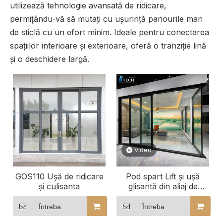
utilizează tehnologie avansată de ridicare,
permițându-vă să mutați cu ușurință panourile mari
de sticlă cu un efort minim. Ideale pentru conectarea
spațiilor interioare și exterioare, oferă o tranziție lină
și o deschidere largă.
video
GOS110 Ușă de ridicare
Pod spart Lift și ușă
și culisanta
glisantă din aliaj de
aluminiu Ușă de sticlă
Ușă de terasă
Întreba
Întreba