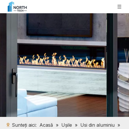
Sunteți aici:
Acasă
»
Ușile
»
Usi din aluminiu
»