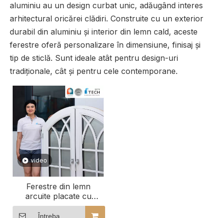
aluminiu au un design curbat unic, adăugând interes
arhitectural oricărei clădiri. Construite cu un exterior
durabil din aluminiu și interior din lemn cald, aceste
ferestre oferă personalizare în dimensiune, finisaj și
tip de sticlă. Sunt ideale atât pentru design-uri
tradiționale, cât și pentru cele contemporane.
video
Ferestre din lemn
arcuite placate cu
aluminiu la comandă
pentru clădiri
Întreba