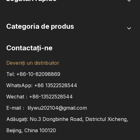
Categoria de produs
Contactaţi-ne
Deveniți un distribuitor
Tel: +86-10-82098869
WhatsApp:
+86
13522528544
Wechat：+86-13522528544
E-mail：
lilywu202104@gmail.com
Adăugați: No.3 Dongbinhe Road, Districtul Xicheng,
Beijing, China 100120