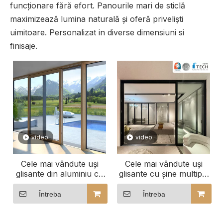
funcționare fără efort. Panourile mari de sticlă
maximizează lumina naturală și oferă priveliști
uimitoare. Personalizat in diverse dimensiuni si
finisaje.
video
video
Cele mai vândute uși
Cele mai vândute uși
glisante din aluminiu cu
glisante cu șine multiple
șine multiple din
din America de Nord, cu
America de Nord, cu
un număr personalizabil
Întreba
Întreba
număr personalizabil de
de șine glisante
șine glisante