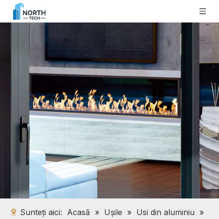
Sunteți aici:
Acasă
»
Ușile
»
Usi din aluminiu
»