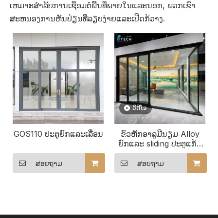
ເຫມາະສໍາລັບການເຊື່ອມຕໍ່ພື້ນທີ່ພາຍໃນແລະນອກ, ພວກເຂົາ
ສະຫນອງການຫັນປ່ຽນທີ່ລຽບງ່າຍແລະເປີດກ້ວາງ.
ວິດີໂອ
GOS110 ປະຕູຍົກແລະເລື່ອນ
ຂົວຫັກອາລູມີນຽມ Alloy
ຍົກແລະ sliding ປະຕູແກ້ວ
patio ປະຕູ
ສອບຖາມ
ສອບຖາມ