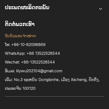
ປະເພດຜະລິດຕະພັນ
ຕິດຕໍ່ພວກເຮົາ
ຮັບຕົວແທນຈຳໜ່າຍ
ໂທ: +86-10-82098869
WhatsApp:
+86
13522528544
Wechat: +86-13522528544
ອີເມລ:
lilywu202104@gmail.com
ເພີ່ມ​: No.3 ຖະ​ຫນົນ Dongbinhe​, ເມືອງ Xiicheng​, ປັກ​ກິ່ງ​,
ປະ​ເທດ​ຈີນ 100120
ຕິດຕໍ່ພວກເຮົາ