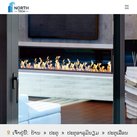
ເຈົ້າຢູ່ນີ້:
ບ້ານ
»
ປະຕູ
»
ປະຕູອາລູມິນຽມ
»
ປະຕູເລື່ອນ