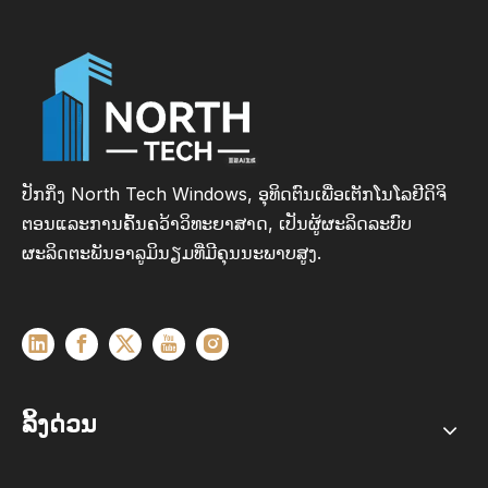
ປັກກິ່ງ North Tech Windows, ອຸທິດຕົນເພື່ອເຕັກໂນໂລຢີດິຈິ
ຕອນແລະການຄົ້ນຄວ້າວິທະຍາສາດ, ເປັນຜູ້ຜະລິດລະບົບ
ຜະລິດຕະພັນອາລູມິນຽມທີ່ມີຄຸນນະພາບສູງ.
ລິ້ງດ່ວນ