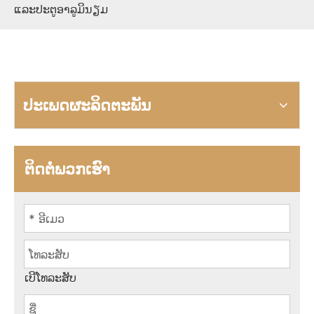
ແລະປະຕູອາລູມິນຽມ
ປະເພດຜະລິດຕະພັນ
ຕິດຕໍ່ພວກເຮົາ
ເບີໂທລະສັບ