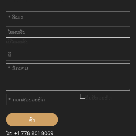
ເບີໂທລະສັບ
ສົ່ງ
ໂທ: +1 778 801 8069