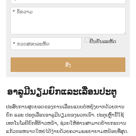
ສົ່ງ
ອາລູມີນຽມຍົກແລະເລື່ອນປະຕູ
ປະສົບການສຸດຍອດຂອງການເລື່ອນແບບບໍ່ຫຍຸ້ງຍາກດ້ວຍການ
ຍົກ ແລະ ປະຕູເລື່ອນອາລູມີນຽມຂອງພວກເຮົາ. ປະຕູເຫຼົ່ານີ້ໃຊ້
ເທກໂນໂລຍີຍົກທີ່ກ້າວຫນ້າ, ຊ່ວຍໃຫ້ທ່ານສາມາດຍ້າຍກະດານ
ແກ້ວຂະຫນາດໃຫຍ່ໄດ້ງ່າຍດ້ວຍຄວາມພະຍາຍາມຫນ້ອຍທີ່ສຸດ.