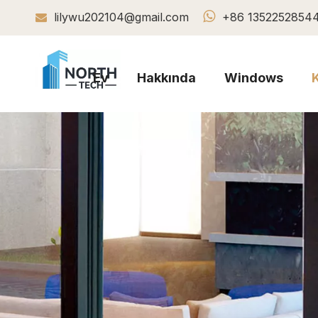

lilywu202104@gmail.com
+86 1352252854

Ev
Hakkında
Windows