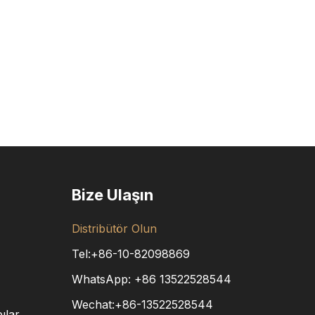
Bize Ulaşın
Distribütör Olun
Tel:+86-10-82098869
WhatsApp:
+86
13522528544
Wechat:+86-13522528544
ılar