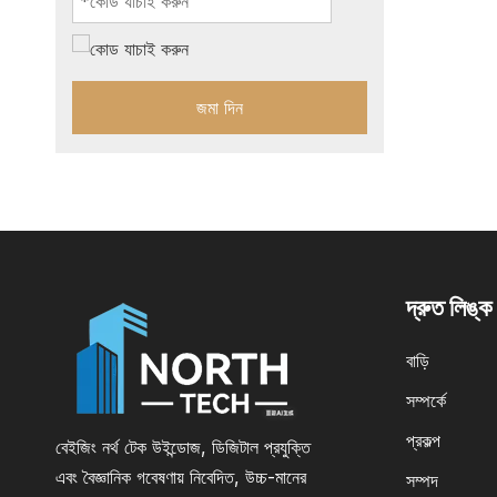
জমা দিন
দ্রুত লিঙ্ক
বাড়ি
সম্পর্কে
প্রকল্প
বেইজিং নর্থ টেক উইন্ডোজ, ডিজিটাল প্রযুক্তি
এবং বৈজ্ঞানিক গবেষণায় নিবেদিত, উচ্চ-মানের
সম্পদ