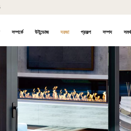
4
ি
সম্পর্কে
উইন্ডোজ
দরজা
প্রকল্প
সম্পদ
সমর্