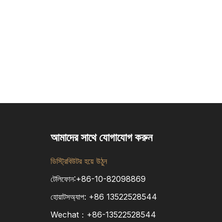
আমাদের সাথে যোগাযোগ করুন
ডিস্ট্রিবিউটর হয়ে উঠুন
টেলিফোন:+86-10-82098869
হোয়াটসঅ্যাপ:
+86
13522528544
Wechat：+86-13522528544