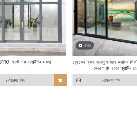
ভিডিও
10 লিফট এবং স্লাইডিং দরজা
ব্রোকেন ব্রিজ অ্যালুমিনিয়াম অ্যালয় লি
ডোর গ্লাস ডোর প্যাটিও ড
খোঁজখবর নিন
খোঁজখবর নিন