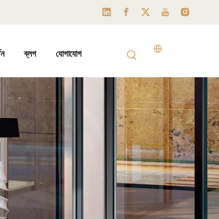
থন
ব্লগ
যোগাযোগ