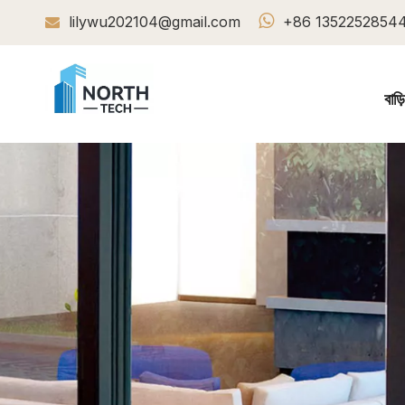

lilywu202104@gmail.com
+86 1352252854

বাড়