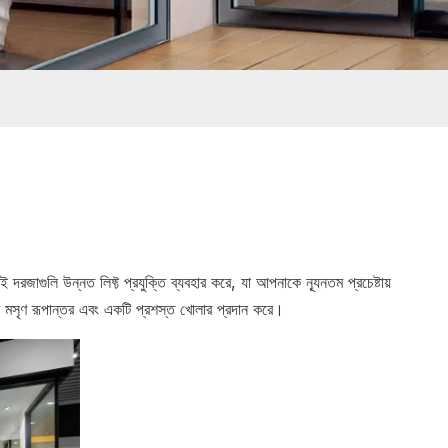
 দরজাগুলি উন্নত লিফ্ট প্রযুক্তি ব্যবহার করে, যা আপনাকে ন্যূনতম প্রচেষ্টায়
ি মসৃণ রূপান্তর এবং একটি প্রশস্ত খোলার প্রদান করে।