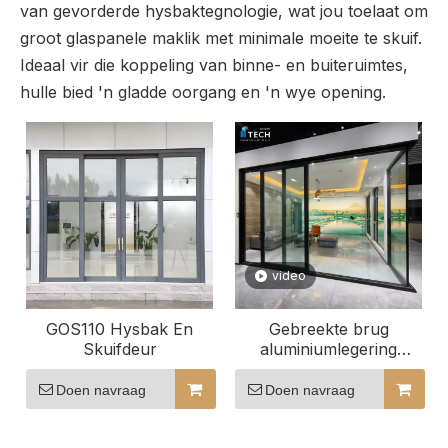
van gevorderde hysbaktegnologie, wat jou toelaat om
groot glaspanele maklik met minimale moeite te skuif.
Ideaal vir die koppeling van binne- en buiteruimtes,
hulle bied 'n gladde oorgang en 'n wye opening.
video
GOS110 Hysbak En
Gebreekte brug
Skuifdeur
aluminiumlegering
hysbak en skuifdeur
Glasdeur patiodeur
Doen navraag
Doen navraag