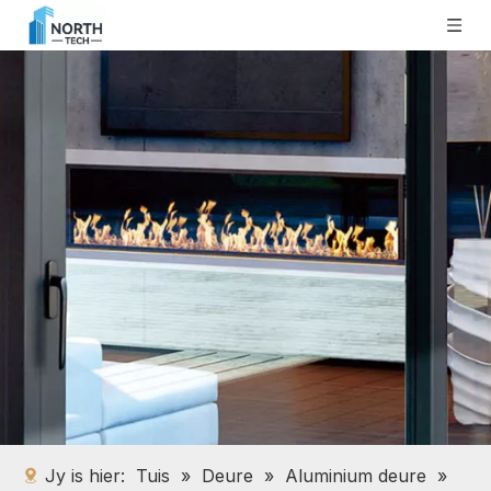
Jy is hier:
Tuis
»
Deure
»
Aluminium deure
»