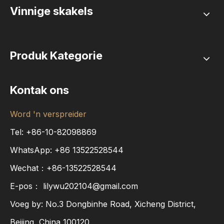
Vinnige skakels
Produk Kategorie
Kontak ons
Word 'n verspreider
Tel: +86-10-82098869
WhatsApp:
+86
13522528544
Wechat：+86-13522528544
E-pos：
lilywu202104@gmail.com
Voeg by: No.3 Dongbinhe Road, Xicheng District,
Beijing, China 100120