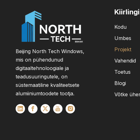
Kiirling
Kodu
Umbes
Projekt
Beijing North Tech Windows,
mis on pühendunud
Vahendid
digitaaltehnoloogiale ja
Toetus
teadusuuringutele, on
Blogi
süstemaatiline kvaliteetsete
alumiiniumtoodete tootja.
Võtke ühe