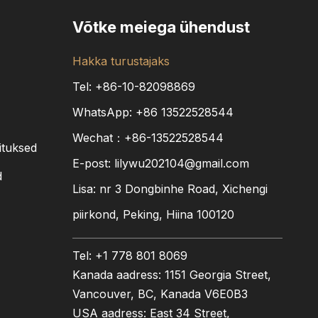
Võtke meiega ühendust
Hakka turustajaks
Tel: +86-10-82098869
WhatsApp:
+86
13522528544
Wechat：+86-13522528544
ituksed
E-post:
lilywu202104@gmail.com
d
Lisa: nr 3 Dongbinhe Road, Xichengi
piirkond, Peking, Hiina 100120
Tel: +1 778 801 8069
Kanada aadress: 1151 Georgia Street,
Vancouver, BC, Kanada V6E0B3
USA aadress: East 34 Street,