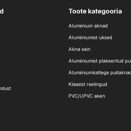
id
Toote kategooria
Alumiinium aknad
Alumiiniumist uksed
Akna sein
Alumiiniumist plakeeritud pu
Alumiiniumkattega puitakna
Klaasist reelingud
ndust
PVC/UPVC aken