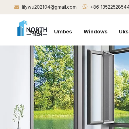

lilywu202104@gmail.com
+86 1352252854

Kodu
Umbes
Windows
Uks