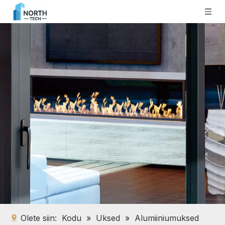
Olete siin:
Kodu
»
Uksed
»
Alumiiniumuksed