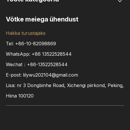
Võtke meiega ühendust
Hakka turustajaks
Tel: +86-10-82098869
WhatsApp:
+86
13522528544
Wechat：+86-13522528544
E-post:
lilywu202104@gmail.com
Lisa: nr 3 Dongbinhe Road, Xichengi piirkond, Peking,
Hiina 100120
Võtke meiega