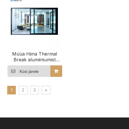
Müüa Hiina Thermal
Break alumiiniumist
lükanduksed
Küsi järele
1
2
3
»