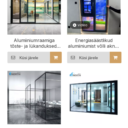
video
Alumiiniumraamiga
Energiasäästlikud
tõste- ja lükanduksed,
alumiiniumist võlli aknad
mida kasutatakse
ja uksed
kaasaegsetes elamutes
Küsi järele
Küsi järele