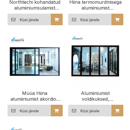
Northtechi kohandatud
Hiina termomurdmisega
alumiiniumsulamist
alumiiniumist
äärmiselt kitsa raamiga
alumiiniumist tõste- ja
isoleeritud lükanduks
lükandusuksed aknad ja
Küsi järele
Küsi järele
uksed
Müüa Hiina
Alumiiniumist
alumiiniumist akordion
voldikuksed,
lifti lükanduksed
kahepoolne lükanduks
Küsi järele
Küsi järele