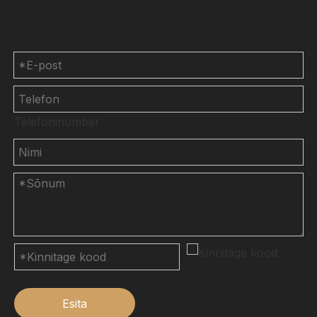
ühendust
Telefoninumber
Esita