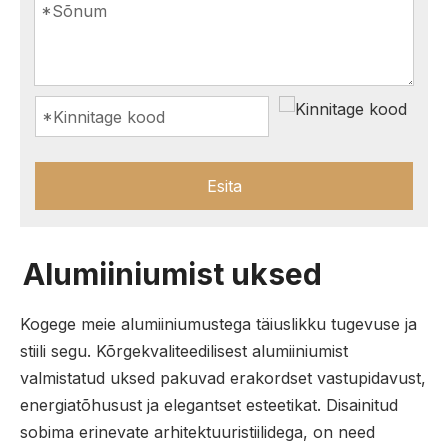
Esita
Alumiiniumist uksed
Kogege meie alumiiniumustega täiuslikku tugevuse ja
stiili segu. Kõrgekvaliteedilisest alumiiniumist
valmistatud uksed pakuvad erakordset vastupidavust,
energiatõhusust ja elegantset esteetikat. Disainitud
sobima erinevate arhitektuuristiilidega, on need