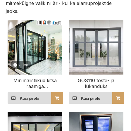
mitmekülgne valik nii äri- kui ka elamuprojektide
jaoks.
video
Minimalistlikud kitsa
GOS110 tõste- ja
raamiga
lükanduks
alumiiniumuksed
Küsi järele
Küsi järele