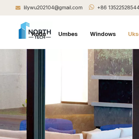

lilywu202104@gmail.com
+86 1352252854

Kodu
Umbes
Windows
Uks