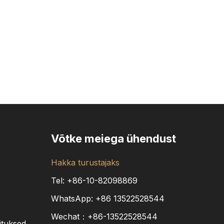
Võtke meiega ühendust
Hakka turustajaks
Tel: +86-10-82098869
WhatsApp:
+86
13522528544
Wechat：+86-13522528544
ituksed