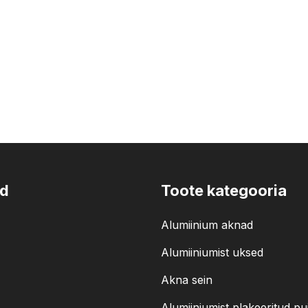
id
Toote kategooria
Alumiinium aknad
Alumiiniumist uksed
Akna sein
Alumiiniumist plakeeritud pu