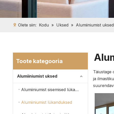
Olete siin:
Kodu
»
Uksed
»
Alumiiniumist uksed
Alu
Toote kategooria
Täiustage 
Alumiiniumist uksed
ja ilmasti
suurendava
Alumiiniumist sisemised lükanduksed
Alumiiniumist lükanduksed