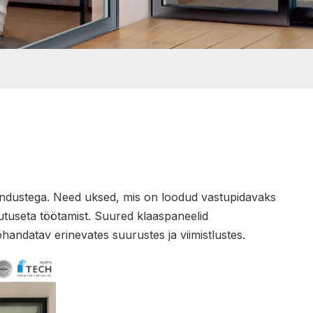
kandustega. Need uksed, mis on loodud vastupidavaks
utuseta töötamist. Suured klaaspaneelid
andatav erinevates suurustes ja viimistlustes.