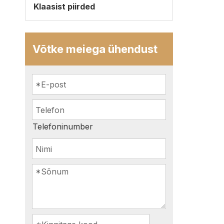
Klaasist piirded
Võtke meiega ühendust
Telefoninumber