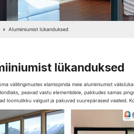
»
Alumiiniumist lükanduksed
miiniumist lükanduksed
oma välitingimustes elamispinda meie alumiiniumist välislü
kukindlaks, peavad vastu elementidele, pakkudes samas ping
d loomulikku valgust ja pakuvad suurepäraseid vaateid. Koh