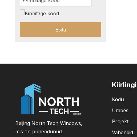
Esita
Kiirling
Kodu
Umbes
Projekt
Beijing North Tech Windows,
mis on pühendunud
Vahendid