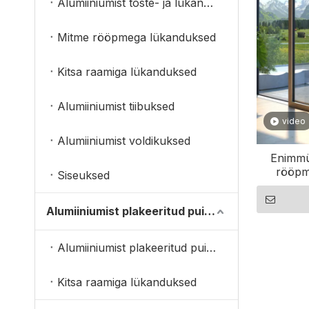
Alumiiniumist tõste- ja lükanduksed
Mitme rööpmega lükanduksed
Kitsa raamiga lükanduksed
Alumiiniumist tiibuksed
video
Alumiiniumist voldikuksed
Enimmü
rööpm
Siseuksed
Amee
Alumiiniumist plakeeritud puituksed
Alumiiniumist plakeeritud puidust tõstuk- ja lükanduksed
Kitsa raamiga lükanduksed