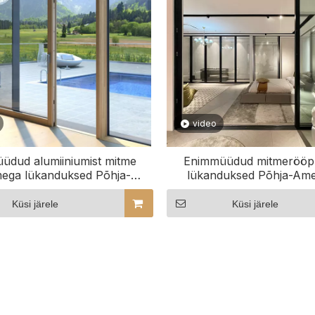
video
üdud alumiiniumist mitme
Enimmüüdud mitmerööp
ega lükanduksed Põhja-
lükanduksed Põhja-Ame
rikas kohandatava arvu
kohandatava arvu liugsi
liugsiinidega
Küsi järele
Küsi järele