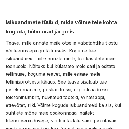
Isikuandmete tüübid, mida võime teie kohta
koguda, hõlmavad järgmist:
Teave, mille annate meile otse ja vabatahtlikult ostu-
või teenuslepingu täitmiseks. Kogume teie
isikuandmeid, mille annate meile, kui kasutate meie
teenuseid. Näiteks kui külastate meie saiti ja esitate
tellimuse, kogume teavet, mille esitate meile
tellimisprotsessi käigus. See teave sisaldab teie
perekonnanime, postiaadressi, e-posti aadressi,
telefoninumbrit, huvitatud tooteid, Whatsappi,
ettevõtet, riiki. Võime koguda isikuandmeid ka siis, kui
suhtlete mõne meie osakonnaga, näiteks
klienditeenindusega, või kui täidate saidil pakutavaid
veebivorme või küsitlusi. Samuti võite valida meile