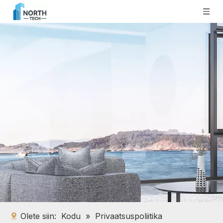
Olete siin:
Kodu
»
Privaatsuspoliitika