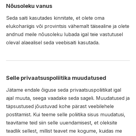
Nõusoleku vanus
Seda saiti kasutades kinnitate, et olete oma
elukohariigis või provintsis vähemalt täisealine ja olete
andnud meile nõusoleku lubada igal teie vastutusel
oleval alaealisel seda veebisaiti kasutada.
Selle privaatsuspoliitika muudatused
Jätame endale õiguse seda privaatsuspoliitikat igal
ajal muuta, seega vaadake seda sageli. Muudatused ja
täpsustused jõustuvad kohe pärast veebilehele
postitamist. Kui teeme selle poliitika sisus muudatusi,
teavitame teid siin selle uuendamisest, et oleksite
teadlik sellest, millist teavet me kogume, kuidas me