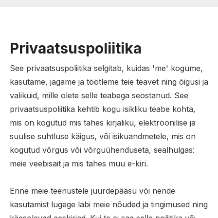
Privaatsuspoliitika
See privaatsuspoliitika selgitab, kuidas 'me' kogume,
kasutame, jagame ja töötleme teie teavet ning õigusi ja
valikuid, mille olete selle teabega seostanud. See
privaatsuspoliitika kehtib kogu isikliku teabe kohta,
mis on kogutud mis tahes kirjaliku, elektroonilise ja
suulise suhtluse käigus, või isikuandmetele, mis on
kogutud võrgus või võrguühenduseta, sealhulgas:
meie veebisait ja mis tahes muu e-kiri.
Enne meie teenustele juurdepääsu või nende
kasutamist lugege läbi meie nõuded ja tingimused ning