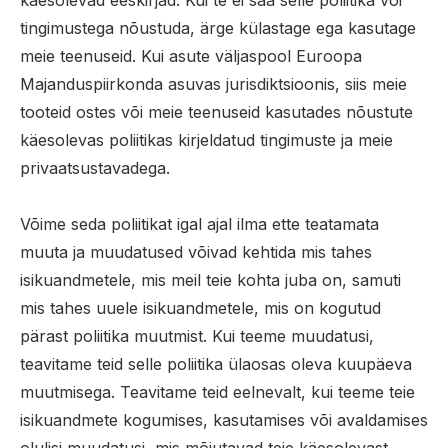
käesolevad eeskirjad. Kui te ei saa selle poliitika või
tingimustega nõustuda, ärge külastage ega kasutage
meie teenuseid. Kui asute väljaspool Euroopa
Majanduspiirkonda asuvas jurisdiktsioonis, siis meie
tooteid ostes või meie teenuseid kasutades nõustute
käesolevas poliitikas kirjeldatud tingimuste ja meie
privaatsustavadega.
Võime seda poliitikat igal ajal ilma ette teatamata
muuta ja muudatused võivad kehtida mis tahes
isikuandmetele, mis meil teie kohta juba on, samuti
mis tahes uuele isikuandmetele, mis on kogutud
pärast poliitika muutmist. Kui teeme muudatusi,
teavitame teid selle poliitika ülaosas oleva kuupäeva
muutmisega. Teavitame teid eelnevalt, kui teeme teie
isikuandmete kogumises, kasutamises või avaldamises