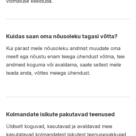
võimaluse keelduda.
Kuidas saan oma nõusoleku tagasi võtta?
Kui pärast meile nõusoleku andmist muudate oma
meelt ega nõustu enam teiega ühendust võtma, teie
andmeid koguma või avaldama, saate sellest meile
teada anda, võttes meiega ühendust.
Kolmandate isikute pakutavad teenused
Üldiselt koguvad, kasutavad ja avaldavad meie
kasutatavad kolmandatest isikutest teenusepakkujad