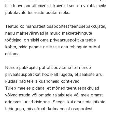
teie teavet ainult niivõrd, kuivõrd see on vajalik meile
pakutavate teenuste osutamiseks.
Teatud kolmandatest osapooltest teenusepakkujatel,
nagu makseväravad ja muud maksetehingute
töötlejad, on siiski oma privaatsuspoliitika teabe
kohta, mida peame neile teie ostutehingute puhul
esitama.
Nende pakkujate puhul soovitame teil nende
privaatsuspoliitikat hoolikalt lugeda, et saaksite aru,
kuidas nad teie isikuandmeid kohtlevad.
Tuleb meeles pidada, et mõned teenusepakkujad
võivad asuda või omada rajatisi teie või meie omast
erinevas jurisdiktsioonis. Seega, kui otsustate jätkata
tehinguga, mis nõuab kolmandast osapoolest