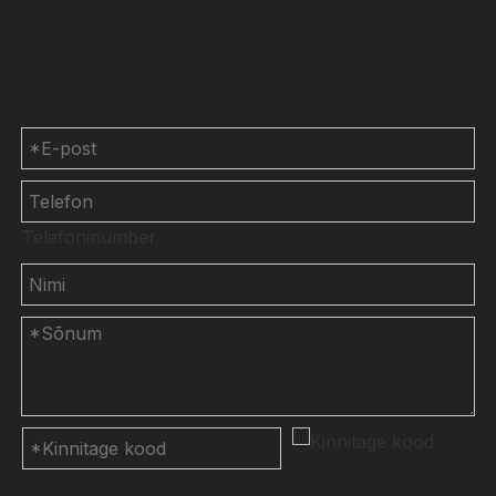
Võtke meiega
ühendust
Telefoninumber