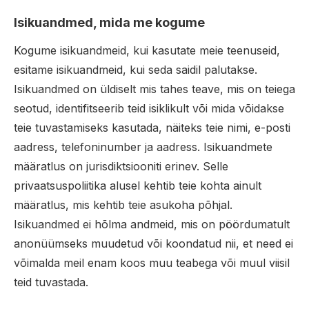
Isikuandmed, mida me kogume
Kogume isikuandmeid, kui kasutate meie teenuseid,
esitame isikuandmeid, kui seda saidil palutakse.
Isikuandmed on üldiselt mis tahes teave, mis on teiega
seotud, identifitseerib teid isiklikult või mida võidakse
teie tuvastamiseks kasutada, näiteks teie nimi, e-posti
aadress, telefoninumber ja aadress. Isikuandmete
määratlus on jurisdiktsiooniti erinev. Selle
privaatsuspoliitika alusel kehtib teie kohta ainult
määratlus, mis kehtib teie asukoha põhjal.
Isikuandmed ei hõlma andmeid, mis on pöördumatult
anonüümseks muudetud või koondatud nii, et need ei
võimalda meil enam koos muu teabega või muul viisil
teid tuvastada.