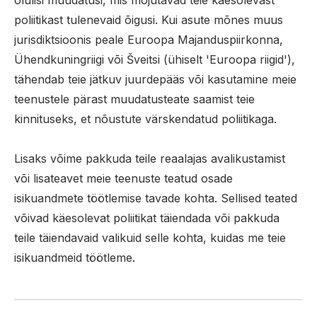
olulisi muudatusi, mis mõjutavad teie käesolevast
poliitikast tulenevaid õigusi. Kui asute mõnes muus
jurisdiktsioonis peale Euroopa Majanduspiirkonna,
Ühendkuningriigi või Šveitsi (ühiselt 'Euroopa riigid'),
tähendab teie jätkuv juurdepääs või kasutamine meie
teenustele pärast muudatusteate saamist teie
kinnituseks, et nõustute värskendatud poliitikaga.
Lisaks võime pakkuda teile reaalajas avalikustamist
või lisateavet meie teenuste teatud osade
isikuandmete töötlemise tavade kohta. Sellised teated
võivad käesolevat poliitikat täiendada või pakkuda
teile täiendavaid valikuid selle kohta, kuidas me teie
isikuandmeid töötleme.