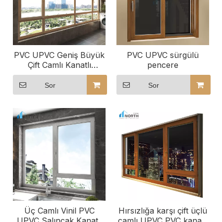
PVC UPVC Geniş Büyük
PVC UPVC sürgülü
Çift Camlı Kanatlı
pencere
Pencere
Sor
Sor
Üç Camlı Vinil PVC
Hırsızlığa karşı çift üçlü
UPVC Salıncak Kanatlı
camlı UPVC PVC kanatlı