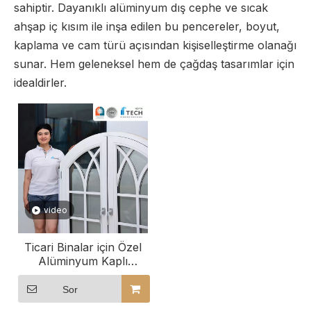
sahiptir. Dayanıklı alüminyum dış cephe ve sıcak
ahşap iç kısım ile inşa edilen bu pencereler, boyut,
kaplama ve cam türü açısından kişiselleştirme olanağı
sunar. Hem geleneksel hem de çağdaş tasarımlar için
idealdirler.
video
Ticari Binalar için Özel
Alüminyum Kaplı
Kemerli Ahşap
Pencereler
Sor
Tasarımlarımızı Keşfedin