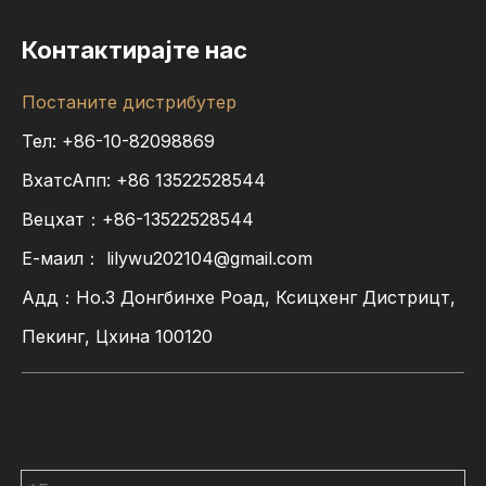
Контактирајте нас
Постаните дистрибутер
Тел: +86-10-82098869
ВхатсАпп:
+86
13522528544
Вецхат：+86-13522528544
Е-маил：
lilywu202104@gmail.com
Адд：Но.3 Донгбинхе Роад, Ксицхенг Дистрицт,
Пекинг, Цхина 100120
Контактирајте нас