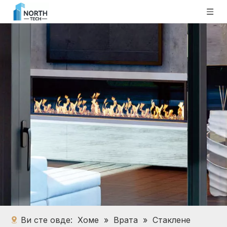
Ви сте овде:
Хоме
»
Врата
»
Стаклене