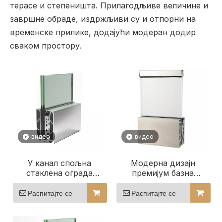
терасе и степеништа. Прилагодљиве величине и
завршне обраде, издржљиви су и отпорни на
временске прилике, додајући модеран додир
сваком простору.
видео
видео
У канал спољна
Модерна дизајн
стаклена ограда
премијум базна
балкона за
стаклена ограда за
канцеларију/вилу
ципеле
Распитајте се
Распитајте се