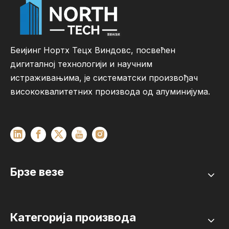
Беијинг Нортх Тецх Виндовс, посвећен
дигиталној технологији и научним
истраживањима, је систематски произвођач
висококвалитетних производа од алуминијума.
Брзе везе
Категорија производа