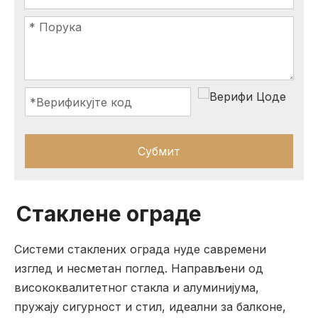
Субмит
Стаклене ограде
Системи стаклених ограда нуде савремени
изглед и несметан поглед. Направљени од
висококвалитетног стакла и алуминијума,
пружају сигурност и стил, идеални за балконе,