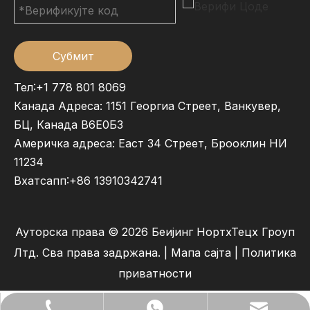
Субмит
Тел:+1 778 801 8069
Канада Адреса: 1151 Георгиа Стреет, Ванкувер,
БЦ, Канада В6Е0Б3
Америчка адреса: Еаст 34 Стреет, Брооклин НИ
11234
Вхатсапп:
+86 13910342741
Ауторска права ©
2026
Беијинг НортхТецх Гроуп
Лтд. Сва права задржана. |
Мапа сајта
|
Политика
приватности
lilywu202104@gmail.com
+86- 13522528544
+86