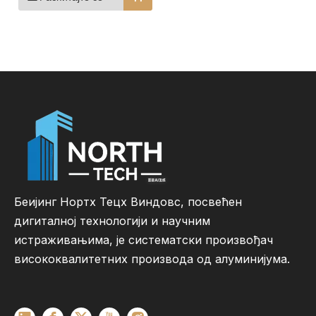
модерне просторе
Беијинг Нортх Тецх Виндовс, посвећен
дигиталној технологији и научним
истраживањима, је систематски произвођач
висококвалитетних производа од алуминијума.