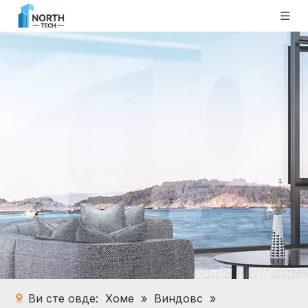
Ви сте овде:
Хоме
»
Виндовс
»