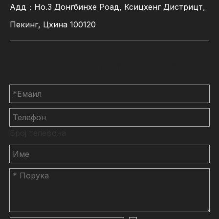
Адд：Но.3 Донгбинхе Роад, Ксицхенг Дистрицт,
Пекинг, Цхина 100120
Контактирајте нас
Број телефона