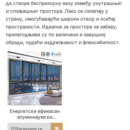
да створе беспрекорну везу између унутрашњег
и спољашњег простора. Лако се склапају у
страну, омогућавајући широки отвор и осећај
пространости. Идеалне за просторе за забаву,
прилагодљиве су по величини и завршној
обради, нудећи издржљивост и флексибилност.
Енергетски ефикасан
алуминијумски
двопреклопни
стаклени прозор за
Распитајте се