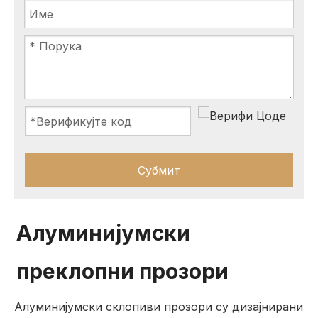
Субмит
Алуминијумски
преклопни прозори
Алуминијумски склопиви прозори су дизајнирани