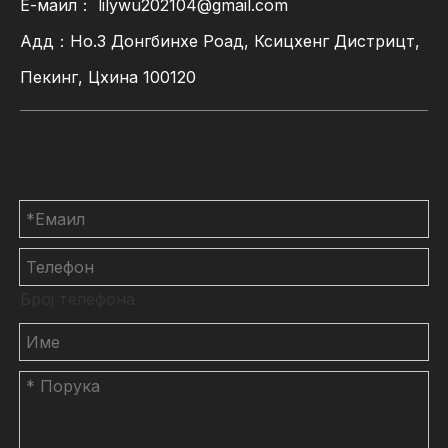
Е-маил：
lilywu202104@gmail.com
Адд：Но.3 Донгбинхе Роад, Ксицхенг Дистрицт,
Пекинг, Цхина 100120
Контактирајте нас
Број телефона