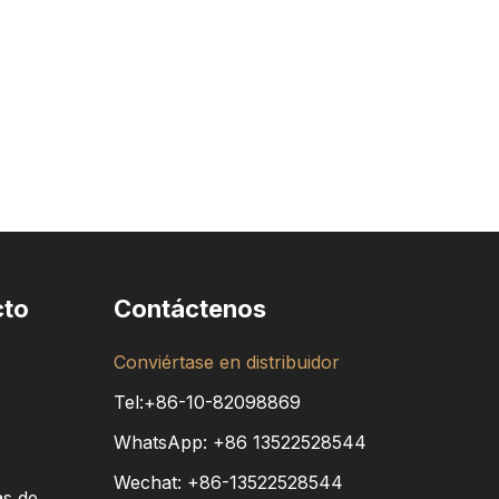
cto
Contáctenos
Conviértase en distribuidor
Tel:+86-10-82098869
WhatsApp:
+86
13522528544
Wechat: +86-13522528544
as de