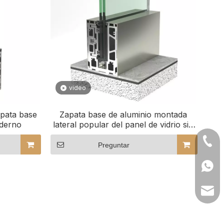
video
apata base
Zapata base de aluminio montada
derno
lateral popular del panel de vidrio sin
marco del perfil de vidrio del canal U
+86- 
para la barandilla de vidrio
Preguntar
+86 1
lilyw