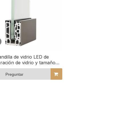
ndilla de vidrio LED de
ración de vidrio y tamaño
lizado de Northtech para
rquitectura moderna
Preguntar