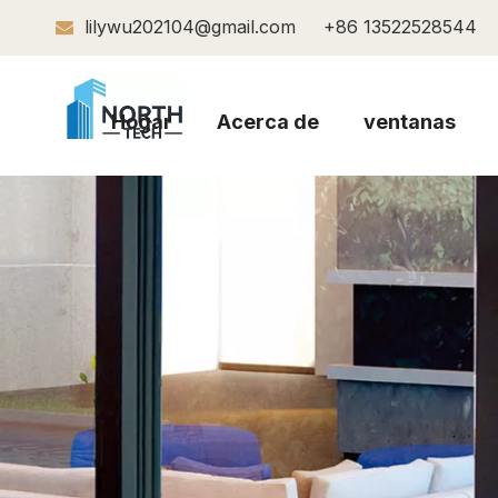
lilywu202104@gmail.com
+86 13522528544

Hogar
Acerca de
ventanas