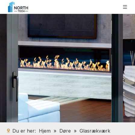
Du er her:
Hjem
»
Døre
»
Glasrækværk