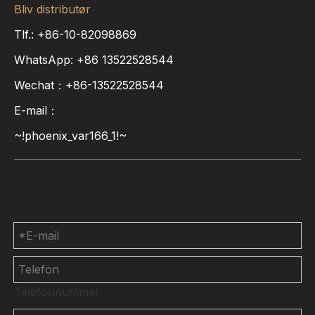
Bliv distributør
Tlf.: +86-10-82098869
WhatsApp:
+86
13522528544
Wechat：+86-13522528544
E-mail：
~!phoenix_var166_1!~
Kontakt os
Telefonnummer