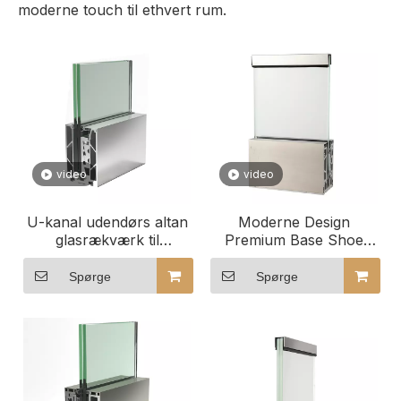
moderne touch til ethvert rum.
video
video
U-kanal udendørs altan
Moderne Design
glasrækværk til
Premium Base Shoe
kontor/villa
Glas Gelænder
Spørge
Spørge