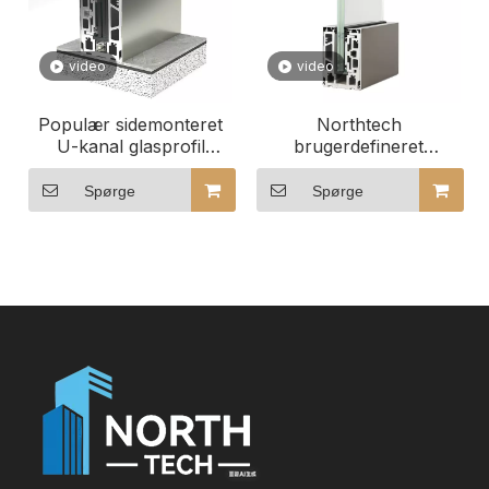
video
video
Populær sidemonteret
Northtech
U-kanal glasprofil
brugerdefineret
Rammeløst glaspanel
størrelse og
Aluminiumsbundsko til
glaskonfiguration LED-
Spørge
Spørge
glasrækværk
glasrækværk til
moderne arkitektur