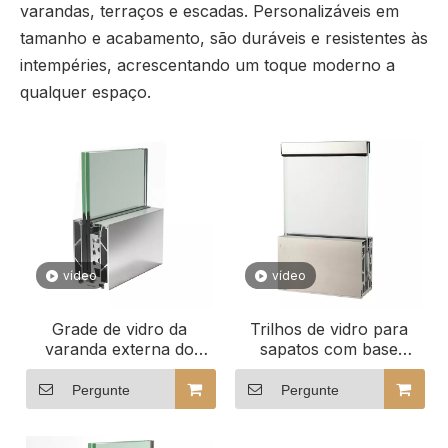
varandas, terraços e escadas. Personalizáveis ​​em
tamanho e acabamento, são duráveis ​​e resistentes às
intempéries, acrescentando um toque moderno a
qualquer espaço.
vídeo
vídeo
Grade de vidro da
Trilhos de vidro para
varanda externa do
sapatos com base
canal U para
premium de design
escritório/Villa
moderno
Pergunte
Pergunte