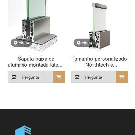
vídeo
vídeo
Sapata baixa de
Tamanho personalizado
alumínio montada lateral
Northtech e
popular do painel de
configuração de vidro
vidro do perfil de vidro
Trilhos de vidro LED
Pergunte
Pergunte
do canal em U para
para arquitetura
trilhos de vidro
moderna