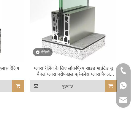
वीडियो
्लास रेलिंग
ग्लास रेलिंग के लिए लोकप्रिय साइड माउंटेड यू
+ 135
चैनल ग्लास प्रोफाइल फ्रेमलेस ग्लास पैनल
एल्यूमिनियम बेस शू
+86 1
पूछताछ
lilyw