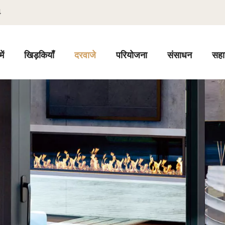
4
ें
खिड़कियाँ
दरवाजे
परियोजना
संसाधन
सहा