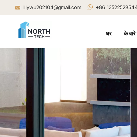

lilywu202104@gmail.com
+86 1352252854

घर
के बारे म