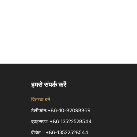
हमसे संपर्क करें
वितरक बनें
टेलीफोन:+86-10-82098869
व्हाट्सएप:
+86
13522528544
वीचैट：+86-13522528544