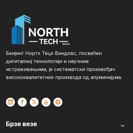
Беијинг Нортх Тецх Виндовс, посвећен
дигиталној технологији и научним
истраживањима, је систематски произвођач
висококвалитетних производа од алуминијума.
Брзе везе