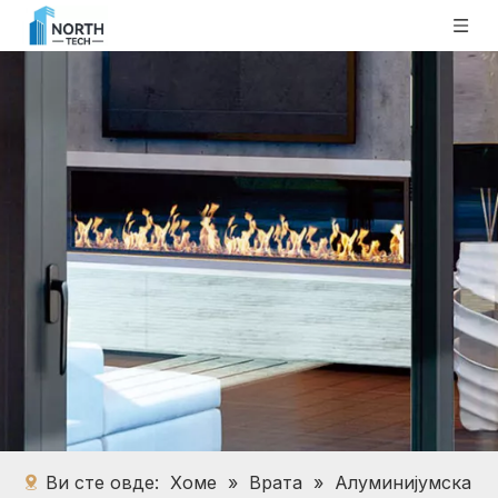
Ви сте овде:
Хоме
»
Врата
»
Алуминијумска