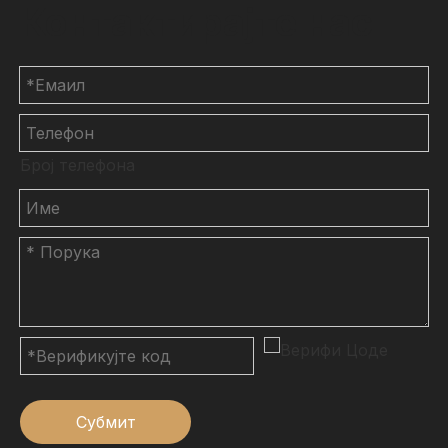
Контактирајте нас
Број телефона
Субмит