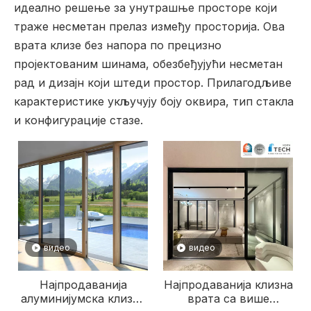
идеално решење за унутрашње просторе који
траже несметан прелаз између просторија. Ова
врата клизе без напора по прецизно
пројектованим шинама, обезбеђујући несметан
рад и дизајн који штеди простор. Прилагодљиве
карактеристике укључују боју оквира, тип стакла
и конфигурације стазе.
видео
видео
Најпродаванија
Најпродаванија клизна
алуминијумска клизна
врата са више