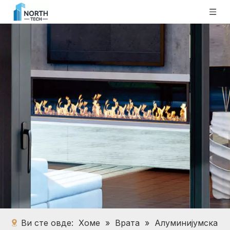
Ви сте овде:
Хоме
»
Врата
»
Алуминијумска