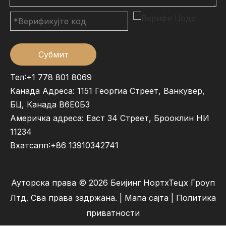
Субмит
Тел:+1 778 801 8069
Канада Адреса: 1151 Георгиа Стреет, Ванкувер,
БЦ, Канада В6Е0Б3
Америчка адреса: Еаст 34 Стреет, Брооклин НИ
11234
Вхатсапп:
+86 13910342741
Ауторска права ©
2026
Беијинг НортхТецх Гроуп
Лтд. Сва права задржана. |
Мапа сајта
|
Политика
приватности