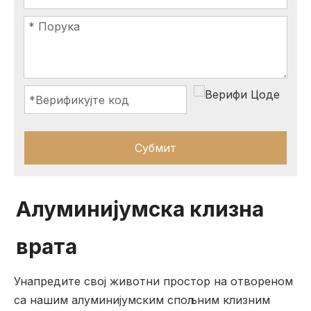
Субмит
Алуминијумска клизна
врата
Унапредите свој животни простор на отвореном
са нашим алуминијумским спољним клизним