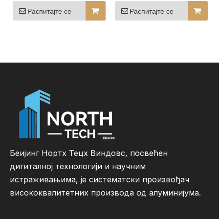
врата на више
колосека у Северној
колосека у Северној
Америци са
Распитајте се
Распитајте се
Америци са
прилагодљивим
прилагодљивим
бројем клизних шина
бројем клизних шина
Беијинг Нортх Тецх Виндовс, посвећен
дигиталној технологији и научним
истраживањима, је систематски произвођач
висококвалитетних производа од алуминијума.