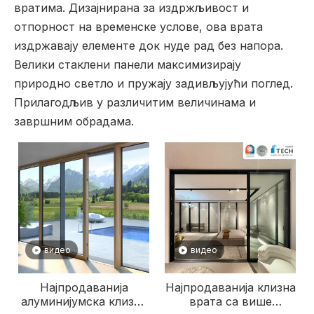
вратима. Дизајнирана за издржљивост и
отпорност на временске услове, ова врата
издржавају елементе док нуде рад без напора.
Велики стаклени панели максимизирају
природно светло и пружају задивљујући поглед.
Прилагодљив у различитим величинама и
завршним обрадама.
видео
видео
Најпродаванија
Најпродаванија клизна
алуминијумска клизна
врата са више