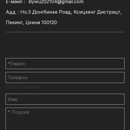
Е-маил：
lilywu202104@gmail.com
Адд：Но.3 Донгбинхе Роад, Ксицхенг Дистрицт,
Пекинг, Цхина 100120
Контактирајте нас
Број телефона