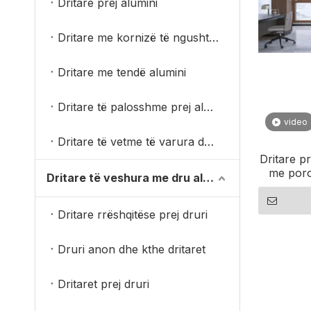
Dritare prej alumini
Dritare me kornizë të ngushtë alumini
Dritare me tendë alumini
Dritare të palosshme prej alumini
video
Dritare të vetme të varura dyshe
Dritare p
me poro
Dritare të veshura me dru alumini
Dritare rrëshqitëse prej druri
Druri anon dhe kthe dritaret
Dritaret prej druri