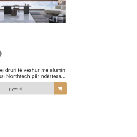
rej druri të veshur me alumin
si Northtech për ndërtesa
tregtare
pyesni