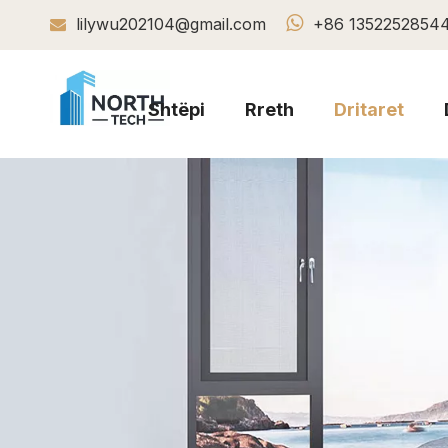

lilywu202104@gmail.com
+86 1352252854

Shtëpi
Rreth
Dritaret