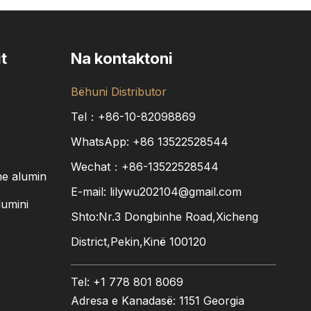
t
Na kontaktoni
Bëhuni Distributor
Tel：+86-10-82098869
WhatsApp:
+86
13522528544
Wechat：+86-13522528544
me alumin
E-mail:
lilywu202104@gmail.com
lumini
Shto:Nr.3 Dongbinhe Road,Xicheng
District,Pekin,Kinë 100120
Tel: +1 778 801 8069
Adresa e Kanadasë: 1151 Georgia