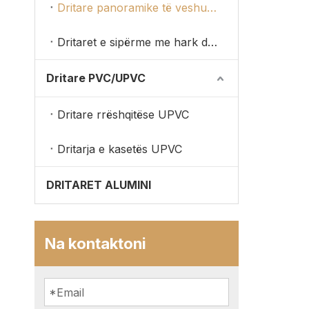
Dritare panoramike të veshura me dru alumini
Dritaret e sipërme me hark druri
Dritare PVC/UPVC
Dritare rrëshqitëse UPVC
Dritarja e kasetës UPVC
DRITARET ALUMINI
Na kontaktoni