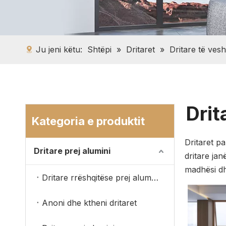
Ju jeni këtu:
Shtëpi
»
Dritaret
»
Dritare të ves
Drit
Kategoria e produktit
Dritaret p
Dritare prej alumini
dritare ja
madhësi dh
Dritare rrëshqitëse prej alumini
Anoni dhe ktheni dritaret