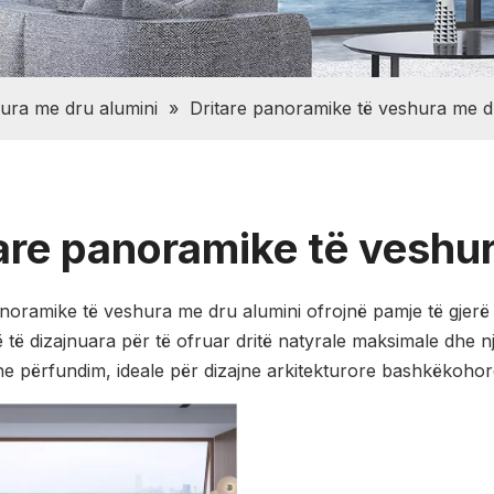
hura me dru alumini
»
Dritare panoramike të veshura me d
are panoramike të veshur
anoramike të veshura me dru alumini ofrojnë pamje të gjerë 
në të dizajnuara për të ofruar dritë natyrale maksimale dhe 
e përfundim, ideale për dizajne arkitekturore bashkëkohor