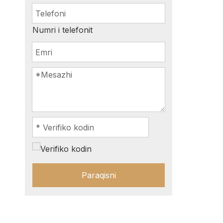
Numri i telefonit
Paraqisni