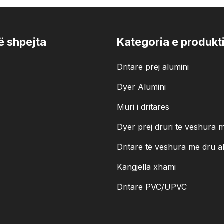
të shpejta
Kategoria e produkti
Dritare prej alumini
Dyer Alumini
Muri i dritares
Dyer prej druri te veshura 
e
Dritare të veshura me dru a
Kangjella xhami
Dritare PVC/UPVC