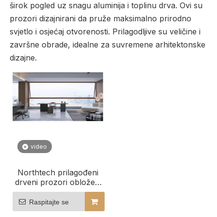
širok pogled uz snagu aluminija i toplinu drva. Ovi su
prozori dizajnirani da pruže maksimalno prirodno
svjetlo i osjećaj otvorenosti. Prilagodljive su veličine i
završne obrade, idealne za suvremene arhitektonske
dizajne.
video
Northtech prilagođeni
drveni prozori obloženi
aluminijem za poslovne
zgrade
Raspitajte se