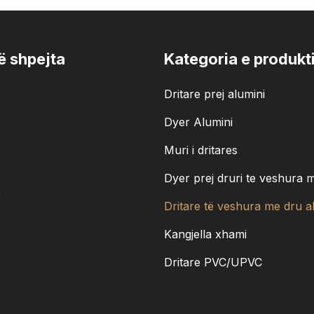
të shpejta
Kategoria e produkti
Dritare prej alumini
Dyer Alumini
Muri i dritares
Dyer prej druri te veshura 
e
Dritare të veshura me dru a
Kangjella xhami
Dritare PVC/UPVC