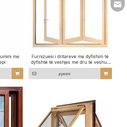
lilyw
lumini me
Furnizuesi i dritareve me dyfishim të
epi
dyfishtë të veshjes me dru të veshur
me alumin
pyesni