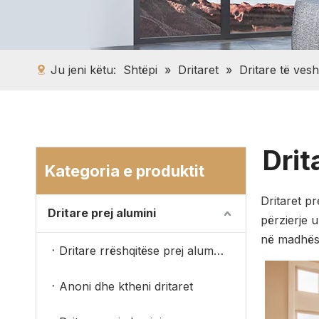
Ju jeni këtu:
Shtëpi
»
Dritaret
»
Dritare të ves
Drit
Kategoria e produktit
Dritaret p
Dritare prej alumini
përzierje 
në madhësi
Dritare rrëshqitëse prej alumini
Anoni dhe ktheni dritaret