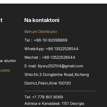
t
Na kontaktoni
Bëhuni Distributor
Tel：+86-10-82098869
WhatsApp:
+86
13522528544
Wechat：+86-13522528544
me alumin
E-mail:
lilywu202104@gmail.com
lumini
Shto:Nr.3 Dongbinhe Road,Xicheng
District,Pekin,Kinë 100120
Tel: +1 778 801 8069
Adresa e Kanadasë: 1151 Georgia