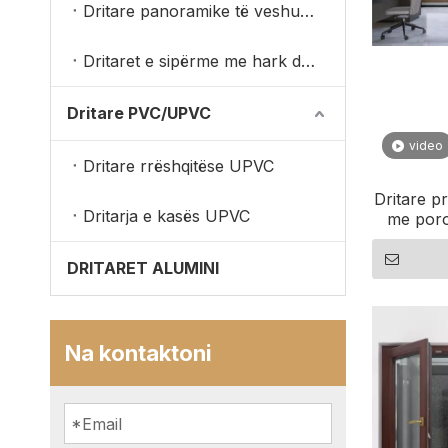
Dritare panoramike të veshura me dru alumini
Dritaret e sipërme me hark druri
Dritare PVC/UPVC
video
Dritare rrëshqitëse UPVC
Dritare p
Dritarja e kasës UPVC
me poro
DRITARET ALUMINI
Na kontaktoni