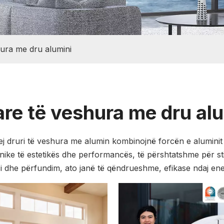
hura me dru alumini
are të veshura me dru al
rej druri të veshura me alumin kombinojnë forcën e aluminit 
unike të estetikës dhe performancës, të përshtatshme për s
 dhe përfundim, ato janë të qëndrueshme, efikase ndaj ener