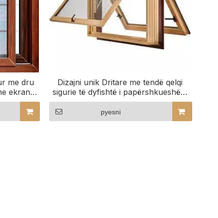
ur me dru
Dizajni unik Dritare me tendë qelqi
 me ekran
sigurie të dyfishtë i papërshkueshëm
nga uji, e veshur me alumin, për
shtëpi
pyesni