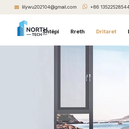

lilywu202104@gmail.com
+86 1352252854

Shtëpi
Rreth
Dritaret