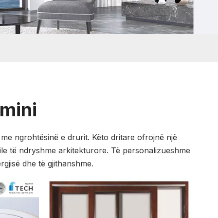
umini
me ngrohtësinë e drurit. Këto dritare ofrojnë një
tile të ndryshme arkitekturore. Të personalizueshme
gjisë dhe të gjithanshme.