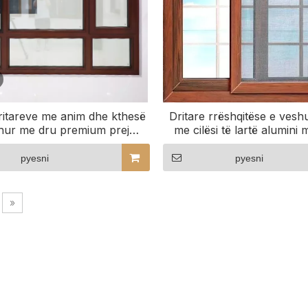
 dritareve me anim dhe kthesë
Dritare rrëshqitëse e vesh
hur me dru premium prej
me cilësi të lartë alumini
sploroni dizajnet e dritareve
sigurie
prej druri
pyesni
pyesni
»