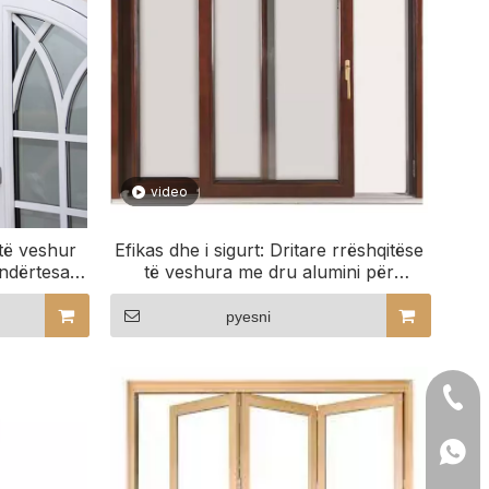
video
 të veshur
Efikas dhe i sigurt: Dritare rrëshqitëse
ndërtesa
të veshura me dru alumini për
let tona
ndërtesat e mikpritjes
pyesni
+86- 
+86 1