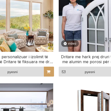
video
i personalizuar i izolimit të
Dritare me hark prej druri
ë Dritare të fiksuara me dru
me alumin me porosi për 
veshur me alumin me ekrane
tregtare Eksploroni mode
sigurie
pyesni
pyesni