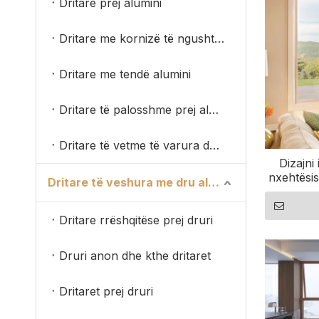
Dritare prej alumini
Dritare me kornizë të ngushtë alumini
Dritare me tendë alumini
Dritare të palosshme prej alumini
Dritare të vetme të varura dyshe
Dizajni 
nxehtësis
Dritare të veshura me dru alumini
pishe të 
Dritare rrëshqitëse prej druri
Druri anon dhe kthe dritaret
Dritaret prej druri