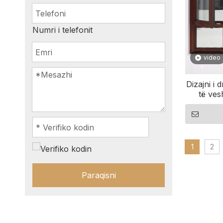
Numri i telefonit
video
Dizajni i
të ves
alumini Ek
1
2
Paraqisni