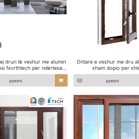
rej druri të veshur me alumin
Dritare e veshur me dru a
si Northtech për ndërtesa
xham dopio per sht
tregtare
pyesni
pyesni