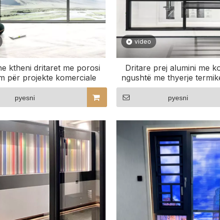
video
e ktheni dritaret me porosi
Dritare prej alumini me k
 për projekte komerciale
ngushtë me thyerje termike
modern minimalis
pyesni
pyesni