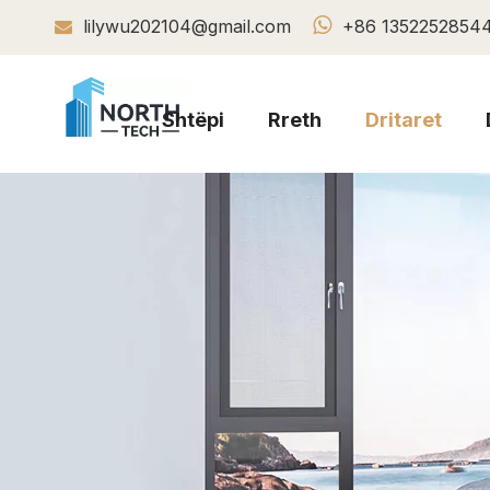

lilywu202104@gmail.com
+86 1352252854

Shtëpi
Rreth
Dritaret