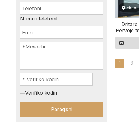
video
Numri i telefonit
Dritare
Përvojë t
1
2
Paraqisni