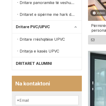
Dritare panoramike të veshura me dru alumini
video
Dritaret e sipërme me hark druri
Përmirës
Dritare PVC/UPVC
persona
Dritare rrëshqitëse UPVC
Dritarja e kasës UPVC
DRITARET ALUMINI
Na kontaktoni