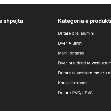
të shpejta
Kategoria e produkti
Dritare prej alumini
Dyer Alumini
Muri i dritares
Dyer prej druri te veshura 
e
Dritare të veshura me dru a
Kangjella xhami
Dritare PVC/UPVC