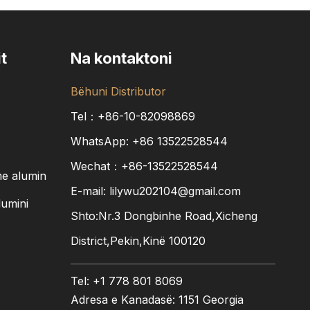
t
Na kontaktoni
Bëhuni Distributor
Tel：+86-10-82098869
WhatsApp:
+86
13522528544
Wechat：+86-13522528544
me alumin
E-mail:
lilywu202104@gmail.com
lumini
Shto:Nr.3 Dongbinhe Road,Xicheng
District,Pekin,Kinë 100120
Tel: +1 778 801 8069
Adresa e Kanadasë: 1151 Georgia