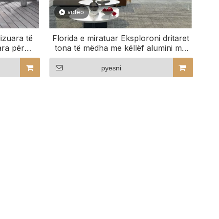
video
lizuara të
Florida e miratuar Eksploroni dritaret
ara për
tona të mëdha me këllëf alumini me
shitje të nxehtë
pyesni