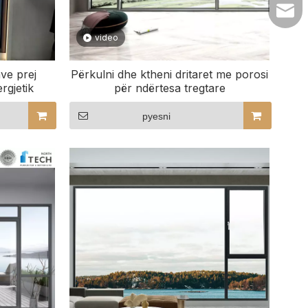
lilyw
video
ave prej
Përkulni dhe ktheni dritaret me porosi
rgjetik
për ndërtesa tregtare
pyesni