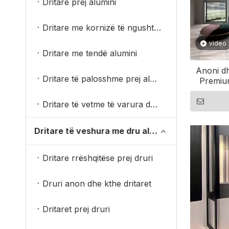
Dritare prej alumini
Dritare me kornizë të ngushtë alumini
video
Dritare me tendë alumini
Anoni dh
Dritare të palosshme prej alumini
Premium
Dritare të vetme të varura dyshe
Dritare të veshura me dru alumini
Dritare rrëshqitëse prej druri
Druri anon dhe kthe dritaret
Dritaret prej druri