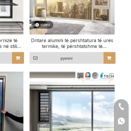
video
ornizë të
Dritare alumini të përshtatura të urës
 në stilin
termike, të përshtatshme të
t
përsosura për hapësirën tuaj
pyesni
+86- 
+86 1