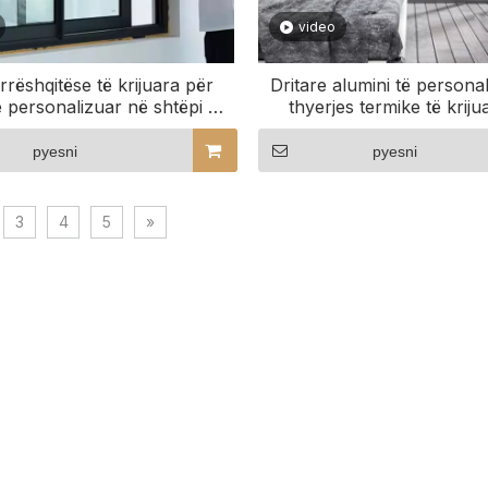
video
 rrëshqitëse të krijuara për
Dritare alumini të persona
ë personalizuar në shtëpi me
thyerjes termike të kriju
rehati banimi
komoditetin tuaj
pyesni
pyesni
3
4
5
»