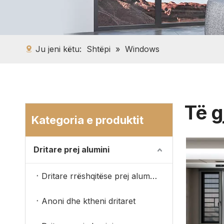
Ju jeni këtu:
Shtëpi
»
Windows
Të g
Kategoria e produktit
Dritare prej alumini
Dritare rrëshqitëse prej alumini
Anoni dhe ktheni dritaret