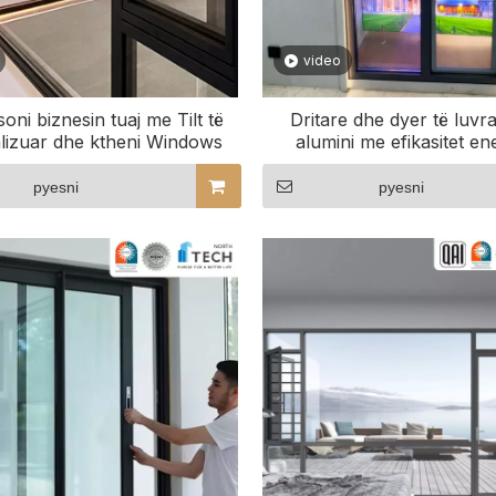
video
oni biznesin tuaj me Tilt të
Dritare dhe dyer të luvr
lizuar dhe ktheni Windows
alumini me efikasitet ene
pyesni
pyesni