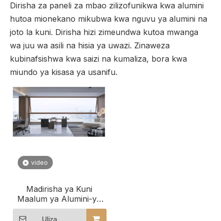
Dirisha za paneli za mbao zilizofunikwa kwa alumini
hutoa mionekano mikubwa kwa nguvu ya alumini na
joto la kuni. Dirisha hizi zimeundwa kutoa mwanga
wa juu wa asili na hisia ya uwazi. Zinaweza
kubinafsishwa kwa saizi na kumaliza, bora kwa
miundo ya kisasa ya usanifu.
video
Madirisha ya Kuni
Maalum ya Alumini-ya
Mapazia ya Northtech
kwa Majengo ya
Uliza