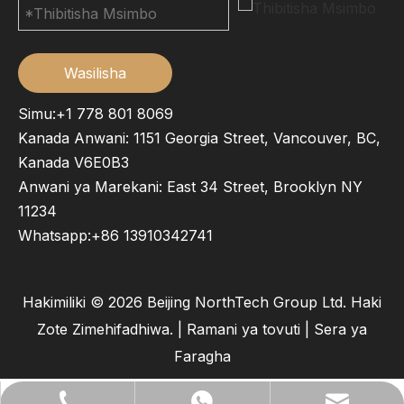
Wasilisha
Simu:+1 778 801 8069
Kanada Anwani: 1151 Georgia Street, Vancouver, BC,
Kanada V6E0B3
Anwani ya Marekani: East 34 Street, Brooklyn NY
11234
Whatsapp:
+86 13910342741
Hakimiliki ©
2026
Beijing NorthTech Group Ltd. Haki
Zote Zimehifadhiwa. |
Ramani ya tovuti
|
Sera ya
Faragha
lilywu202104@gmail.com
+86- 13522528544
+86 13522528544