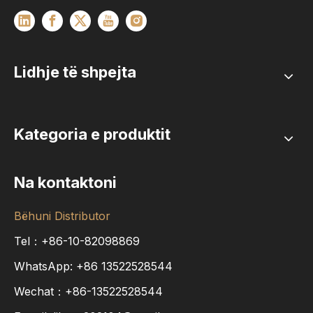
Lidhje të shpejta
Kategoria e produktit
Na kontaktoni
Bëhuni Distributor
Tel：+86-10-82098869
WhatsApp:
+86
13522528544
Wechat：+86-13522528544