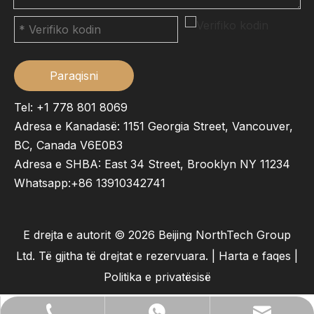
Paraqisni
Tel: +1 778 801 8069
Adresa e Kanadasë: 1151 Georgia Street, Vancouver,
BC, Canada V6E0B3
Adresa e SHBA: East 34 Street, Brooklyn NY 11234
Whatsapp:
+86 13910342741
E drejta e autorit ©
2026
Beijing NorthTech Group
Ltd. Të gjitha të drejtat e rezervuara. |
Harta e faqes
|
Politika e privatësisë
lilywu202104@gmail.com
+86- 13522528544
+86 13522528544