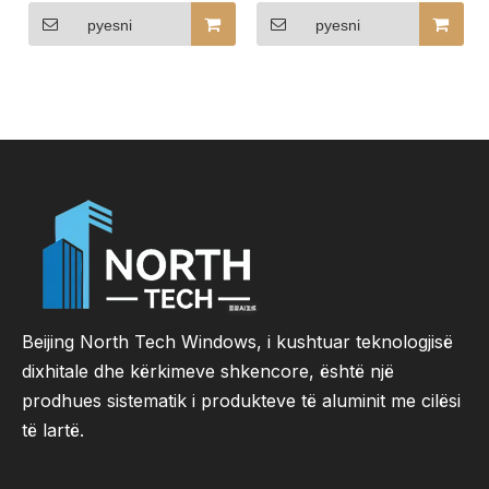
veshura me dru alumini
veshur me dru premium
për ndërtesat e
prej alumini Eksploroni
pyesni
pyesni
mikpritjes
dizajnet e dritareve prej
druri
Beijing North Tech Windows, i kushtuar teknologjisë
dixhitale dhe kërkimeve shkencore, është një
prodhues sistematik i produkteve të aluminit me cilësi
të lartë.