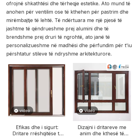
ofrojnë shkathtësi dhe tërheqje estetike. Ato mund të
anohen për ventilim ose të kthehen për pastrim dhe
mirëmbajtje të lehtë. Të ndërtuara me një pjesë të
jashtme të qëndrueshme prej alumini dhe të
brendshme prej druri të ngrohtë, ato janë të
personalizueshme në madhësi dhe përfundim për t'iu
përshtatur stileve të ndryshme arkitekturore.
video
video
Efikas dhe i sigurt:
Dizajni i dritareve me
Dritare rrëshqitëse të
anim dhe kthesë të