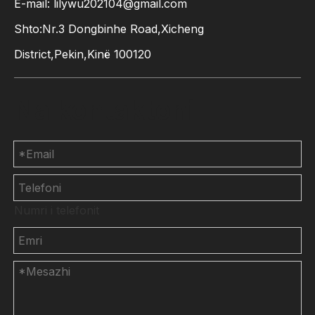
E-mail:
lilywu202104@gmail.com
Shto:Nr.3 Dongbinhe Road,Xicheng
District,Pekin,Kinë 100120
Na kontaktoni
Numri i telefonit