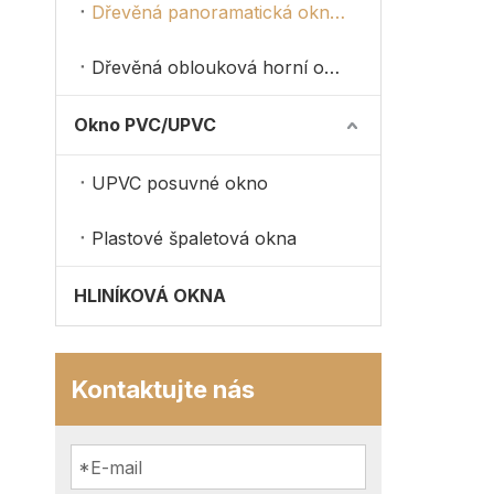
Dřevěná panoramatická okna obložená hliníkem
Dřevěná oblouková horní okna
Okno PVC/UPVC
UPVC posuvné okno
Plastové špaletová okna
HLINÍKOVÁ OKNA
Kontaktujte nás