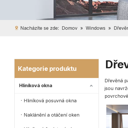
Nacházíte se zde:
Domov
»
Windows
»
Dřevě
Dře
Kategorie produktu
Dřevěná pa
Hliníková okna
jsou navrž
povrchové 
Hliníková posuvná okna
Naklánění a otáčení oken