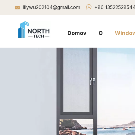

lilywu202104@gmail.com
+86 1352252854

Domov
O
Windo