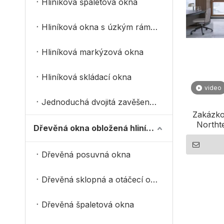
Hliníková špaletová okna
Hliníková okna s úzkým rámem
Hliníková markýzová okna
Hliníková skládací okna
video
Jednoduchá dvojitá zavěšená okna
Zakázko
Northt
Dřevěná okna obložená hliníkem
Dřevěná posuvná okna
Dřevěná sklopná a otáčecí okna
Dřevěná špaletová okna