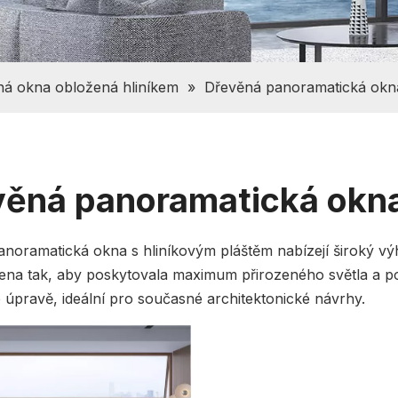
ná okna obložená hliníkem
»
Dřevěná panoramatická okn
věná panoramatická okna
noramatická okna s hliníkovým pláštěm nabízejí široký výh
ena tak, aby poskytovala maximum přirozeného světla a poci
úpravě, ideální pro současné architektonické návrhy.