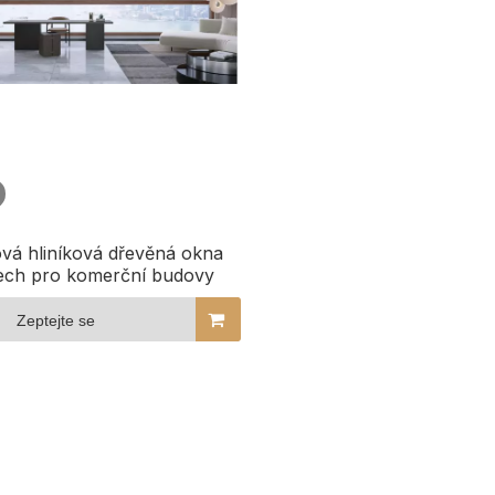
vá hliníková dřevěná okna
ech pro komerční budovy
Zeptejte se