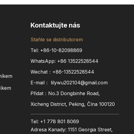
Kontaktujte nás
Staňte se distributorem
Tel: +86-10-82098869
WhatsApp:
+86
13522528544
Wechat：+86-13522528544
níkem
E-mail：
lilywu202104@gmail.com
níkem
Přidat：No.3 Dongbinhe Road,
Xicheng District, Peking, Čína 100120
Tel: +1 778 801 8069
Adresa Kanady: 1151 Georgia Street,