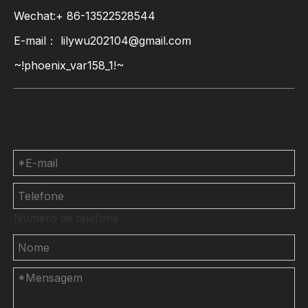
Wechat:+ 86-13522528544
E-mail：
lilywu202104@gmail.com
~!phoenix_var158_1!~
Contate-nos
Número de telefone