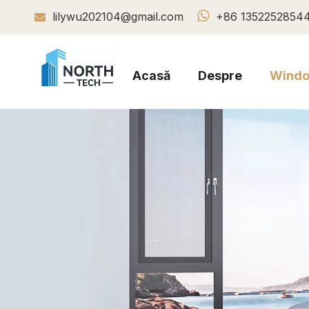

lilywu202104@gmail.com
+86 1352252854

Acasă
Despre
Wind