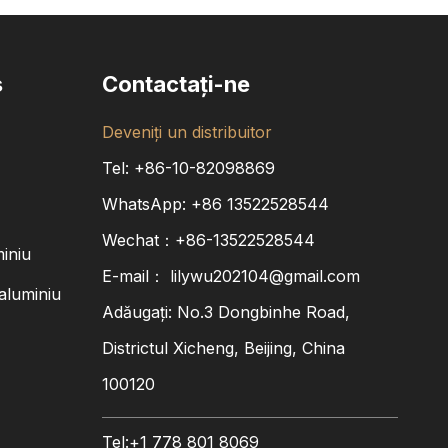
s
Contactaţi-ne
Deveniți un distribuitor
Tel: +86-10-82098869
WhatsApp:
+86
13522528544
Wechat：+86-13522528544
miniu
E-mail：
lilywu202104@gmail.com
aluminiu
Adăugați: No.3 Dongbinhe Road,
Districtul Xicheng, Beijing, China
100120
Tel:+1 778 801 8069