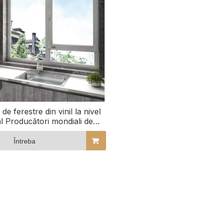
 de ferestre din vinil la nivel
l Producători mondiali de
 din PVC Sisteme de ferestre
VC la prețuri cu ridicata
Întreba