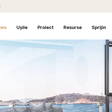
4
ows
Ușile
Proiect
Resurse
Sprijin