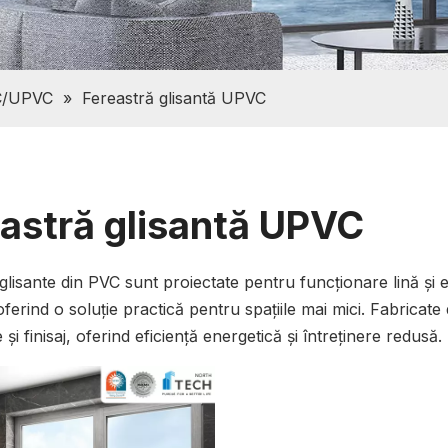
C/UPVC
»
Fereastră glisantă UPVC
astră glisantă UPVC
glisante din PVC sunt proiectate pentru funcționare lină și e
oferind o soluție practică pentru spațiile mai mici. Fabrica
și finisaj, oferind eficiență energetică și întreținere redusă.