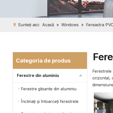
Sunteți aici:
Acasă
»
Windows
»
Fereastra PV
Fere
Categoria de produs
Ferestrele 
Ferestre din aluminiu
orizontal, 
dimensiune 
Ferestre glisante din aluminiu
Înclinați și întoarceți ferestrele