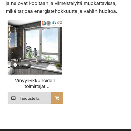
ja ne ovat kooltaan ja viimeistelyltä muokattavissa,
mikä tarjoaa energiatehokkuutta ja vähän huoltoa.
video
Vinyyli-ikkunoiden
toimittajat
maailmanlaajuisesti
Maailmanlaajuiset PVC-
Tiedustella
ikkunavalmistajat PVC-
ikkunajärjestelmät
tukkuhinnoilla