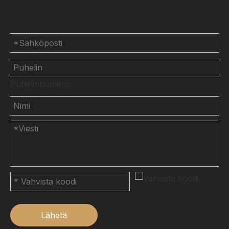
Ota yhteyttä
Puhelinnumero
Lähetä