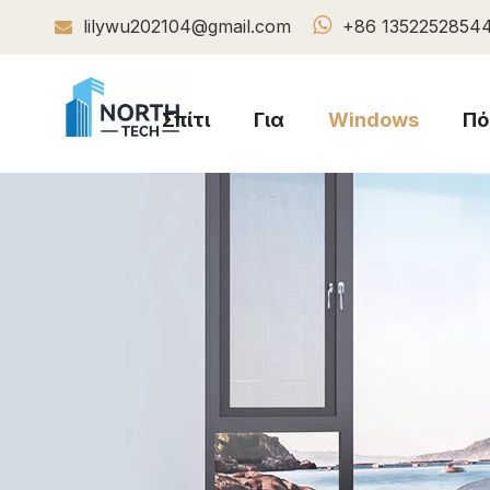

lilywu202104@gmail.com
+86 1352252854

Σπίτι
Για
Windows
Πό