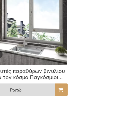
υτές παραθύρων βινυλίου
ο τον κόσμο Παγκόσμιοι
ευαστές κουφωμάτων PVC
ματα παραθύρων PVC σε
Ρωτώ
τιμές χονδρικής