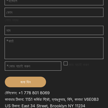
ফোন নম্বর
জমা দিন
টেলিফোন: +1 778 801 8069
কানাডার ঠিকানা: 1151 জর্জিয়া স্ট্রিট, ভ্যাঙ্কুভার, বিসি, কানাডা V6E0B3
US ঠিকানা: East 34 Street, Brooklyn NY 11234