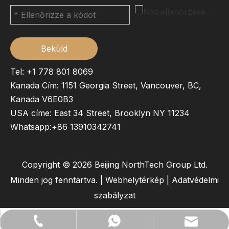
Beküld
Tel: +1 778 801 8069
Kanada Cím: 1151 Georgia Street, Vancouver, BC,
Kanada V6E0B3
USA címe: East 34 Street, Brooklyn NY 11234
Whatsapp:
+86 13910342741
Copyright ©
2026
Beijing NorthTech Group Ltd.
Minden jog fenntartva. |
Webhelytérkép
|
Adatvédelmi
szabályzat
lilywu202104@gmail.com
+86- 13522528544
+86 13522528544