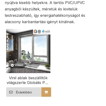
nyújtva kisebb helyekre. A tartós PVC/UPVC
anyagból készültek, méretük és kivitelük
testreszabható, így energiahatékonyságot és
alacsony karbantartási igényt kínálnak.
videó
Vinil ablak beszállítók
világszerte Globális PVC
ablakgyártók PVC
ablakrendszerek
Érdeklődni
nagykereskedelmi áron