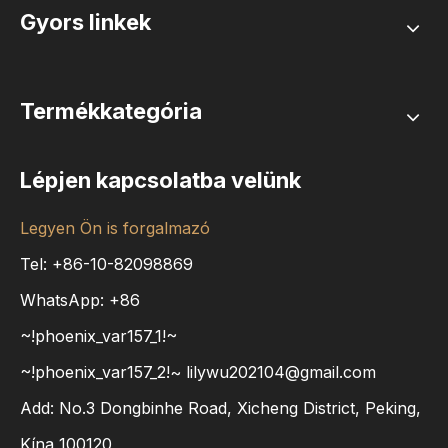
Gyors linkek
Termékkategória
Lépjen kapcsolatba velünk
Legyen Ön is forgalmazó
Tel: +86-10-82098869
WhatsApp:
+86
~!phoenix_var157_1!~
~!phoenix_var157_2!~
lilywu202104@gmail.com
Add: No.3 Dongbinhe Road, Xicheng District, Peking,
Kína 100120