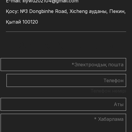
E-mail:
lilywu202104@gmail.com
Қосу: №3 Dongbinhe Road, Xicheng ауданы, Пекин,
Қытай 100120
Бізбен хабарласыңы
Телефон нөмірі