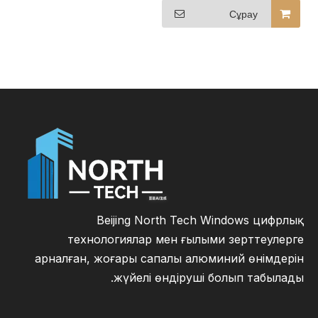
өндірушілері PVC
Сұрау
терезе жүйелерін
көтерме бағамен
Beijing North Tech Windows цифрлық
технологиялар мен ғылыми зерттеулерге
арналған, жоғары сапалы алюминий өнімдерін
жүйелі өндіруші болып табылады.