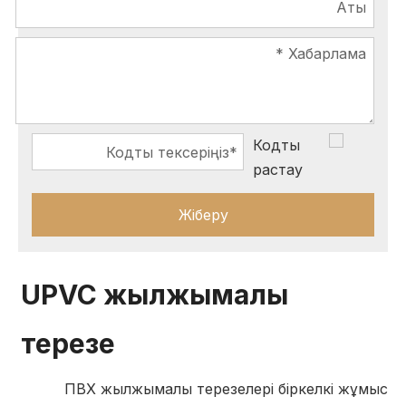
Жіберу
UPVC жылжымалы
терезе
ПВХ жылжымалы терезелері біркелкі жұмыс