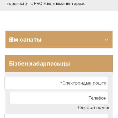
терезесі
»
UPVC жылжымалы терезе
Өнім санаты
Бізбен хабарласыңы
Телефон нөмірі