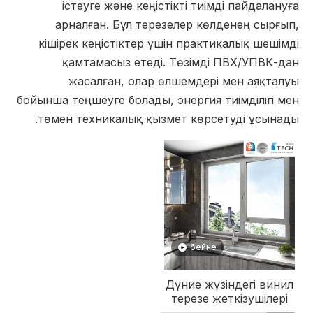
істеуге және кеңістікті тиімді пайдалануға
арналған. Бұл терезелер көлденең сырғып,
кішірек кеңістіктер үшін практикалық шешімді
қамтамасыз етеді. Төзімді ПВХ/УПВК-дан
жасалған, олар өлшемдері мен аяқталуы
бойынша теңшеуге болады, энергия тиімділігі мен
төмен техникалық қызмет көрсетуді ұсынады.
бейне
Дүние жүзіндегі винил
терезе жеткізушілері
Жаһандық PVC терезе