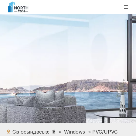
Сіз осындасыз:
Үй
»
Windows
»
PVC/UPVC