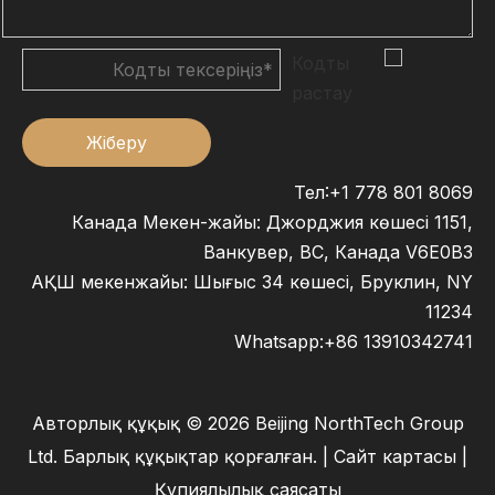
Жіберу
Тел:+1 778 801 8069
Канада Мекен-жайы: Джорджия көшесі 1151,
Ванкувер, BC, Канада V6E0B3
АҚШ мекенжайы: Шығыс 34 көшесі, Бруклин, NY
11234
Whatsapp:
+86 13910342741
Авторлық құқық ©
2026
Beijing NorthTech Group
Ltd. Барлық құқықтар қорғалған. |
Сайт картасы
|
Құпиялылық саясаты