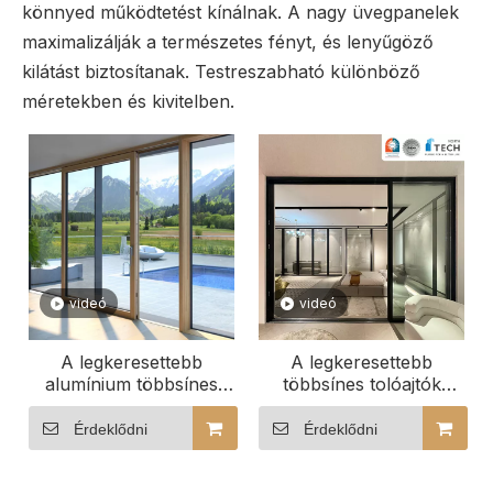
könnyed működtetést kínálnak. A nagy üvegpanelek
maximalizálják a természetes fényt, és lenyűgöző
kilátást biztosítanak. Testreszabható különböző
méretekben és kivitelben.
videó
videó
A legkeresettebb
A legkeresettebb
alumínium többsínes
többsínes tolóajtók
tolóajtók Észak-
Észak-Amerikában
Amerikában
testreszabható számú
Érdeklődni
Érdeklődni
testreszabható
tolósínnel
tolósínekkel