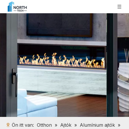
Ön itt van:
Otthon
»
Ajtók
»
Alumínium ajtók
»