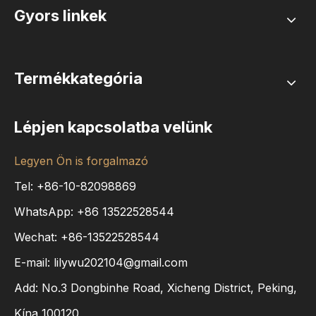
Gyors linkek
Termékkategória
Lépjen kapcsolatba velünk
Legyen Ön is forgalmazó
Tel: +86-10-82098869
WhatsApp:
+86
13522528544
Wechat: +86-13522528544
E-mail:
lilywu202104@gmail.com
Add: No.3 Dongbinhe Road, Xicheng District, Peking,
Kína 100120