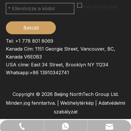
Beküld
Tel: +1 778 801 8069
Kanada Cím: 1151 Georgia Street, Vancouver, BC,
Kanada V6E0B3
USA címe: East 34 Street, Brooklyn NY 11234
Whatsapp:
+86 13910342741
Copyright ©
2026
Beijing NorthTech Group Ltd.
Minden jog fenntartva. |
Webhelytérkép
|
Adatvédelmi
szabályzat
lilywu202104@gmail.com
+86- 13522528544
+86 13522528544