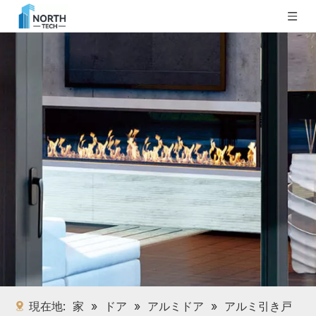
現在地:
家
»
ドア
»
アルミドア
»
アルミ引き戸